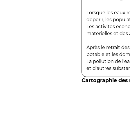
Lorsque les eaux r
dépérir, les popula
Les activités écon
matérielles et des a
Après le retrait d
potable et les do
La pollution de l'
et d'autres substanc
Cartographie des