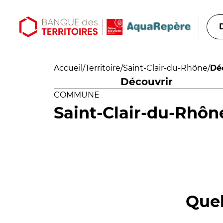
Aller au contenu principal
Aller au menu principal
Accueil
/
Territoire
/
Saint-Clair-du-Rhône
/
Dé
Découvrir
COMMUNE
Saint-Clair-du-Rhôn
Quel