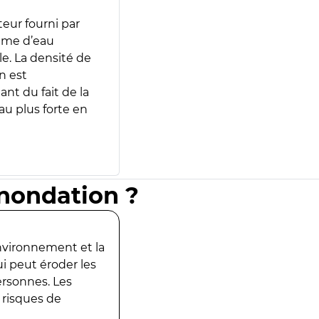
teur fourni par
lume d’eau
e. La densité de
n est
ant du fait de la
u plus forte en
inondation ?
environnement et la
ui peut éroder les
ersonnes. Les
 risques de