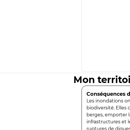
Mon territo
Conséquences de
Les inondations ont
biodiversité. Elles
berges, emporter la
infrastructures et
ruptures de digues