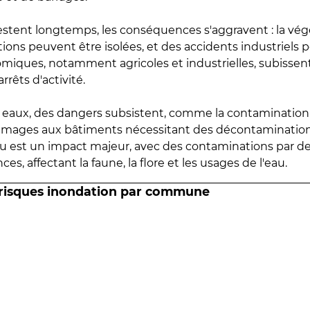
estent longtemps, les conséquences s'aggravent : la vé
tions peuvent être isolées, et des accidents industriels 
omiques, notamment agricoles et industrielles, subissen
rrêts d'activité.
es eaux, des dangers subsistent, comme la contamination
mmages aux bâtiments nécessitant des décontaminations
eau est un impact majeur, avec des contaminations par d
es, affectant la faune, la flore et les usages de l'eau.
 risques inondation par commune