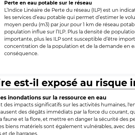
Perte en eau potable sur le réseau
L’Indice Linéaire de Perte du réseau (ILP) est un indica
les services d’eau potable qui permet d’estimer le vo
moyen perdu (m3) par jour pour 1 km de réseau potabl
population influe sur l’ILP. Plus la densité de populatio
importante, plus les ILP sont susceptible d’être import
concentration de la population et de la demande en ea
conséquence.
ire est-il exposé au risque 
s inondations sur la ressource en eau
 des impacts significatifs sur les activités humaines, l'
 causent des dégâts immédiats par la force du courant, q
 faune et la flore, et mettre en danger la sécurité des p
 les biens matériels sont également vulnérables, avec des
 et de barrages.