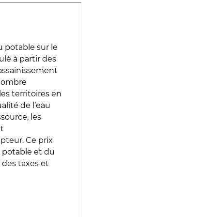
 potable sur le
ulé à partir des
d’assainissement
 nombre
es territoires en
lité de l’eau
source, les
t
epteur. Ce prix
 potable et du
 des taxes et