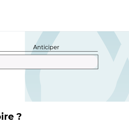
Anticiper
ire ?