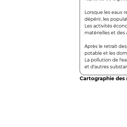
Lorsque les eaux r
dépérir, les popula
Les activités écon
matérielles et des a
Après le retrait d
potable et les do
La pollution de l'
et d'autres substanc
Cartographie des