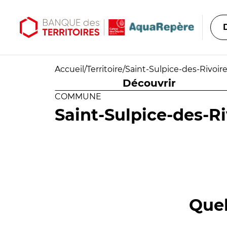
Aller au contenu principal
Aller au menu principal
Accueil
/
Territoire
/
Saint-Sulpice-des-Rivoir
Découvrir
COMMUNE
Saint-Sulpice-des-Ri
Quel