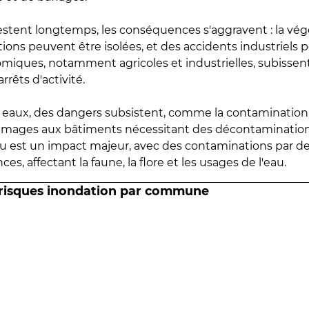
estent longtemps, les conséquences s'aggravent : la vé
tions peuvent être isolées, et des accidents industriels 
omiques, notamment agricoles et industrielles, subissen
rrêts d'activité.
es eaux, des dangers subsistent, comme la contamination
mmages aux bâtiments nécessitant des décontaminations
eau est un impact majeur, avec des contaminations par d
es, affectant la faune, la flore et les usages de l'eau.
 risques inondation par commune