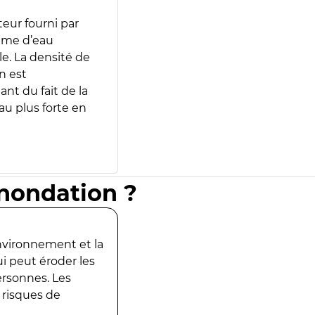
teur fourni par
lume d’eau
e. La densité de
n est
ant du fait de la
u plus forte en
inondation ?
environnement et la
ui peut éroder les
ersonnes. Les
 risques de