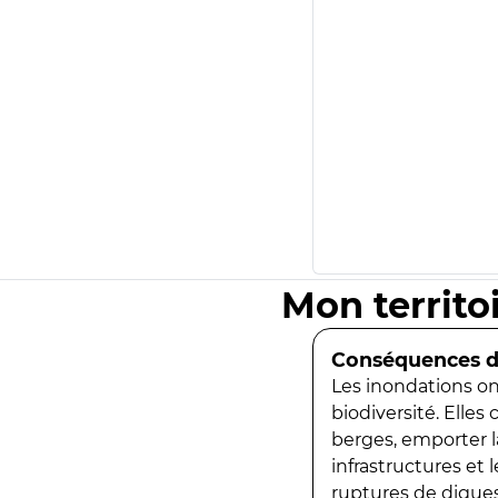
Mon territo
Conséquences de
Les inondations ont
biodiversité. Elles
berges, emporter la
infrastructures et
ruptures de digues