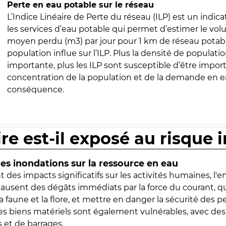
Perte en eau potable sur le réseau
L’Indice Linéaire de Perte du réseau (ILP) est un indica
les services d’eau potable qui permet d’estimer le vo
moyen perdu (m3) par jour pour 1 km de réseau potabl
population influe sur l’ILP. Plus la densité de populatio
importante, plus les ILP sont susceptible d’être import
concentration de la population et de la demande en ea
conséquence.
ire est-il exposé au risque 
s inondations sur la ressource en eau
 des impacts significatifs sur les activités humaines, l'
 causent des dégâts immédiats par la force du courant, q
 faune et la flore, et mettre en danger la sécurité des p
 les biens matériels sont également vulnérables, avec des
 et de barrages.