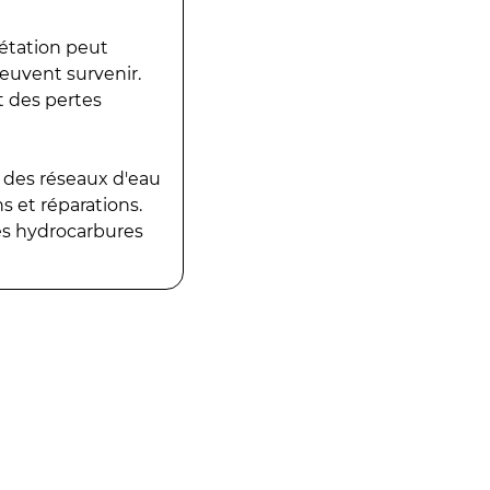
gétation peut
peuvent survenir.
t des pertes
 des réseaux d'eau
 et réparations.
es hydrocarbures