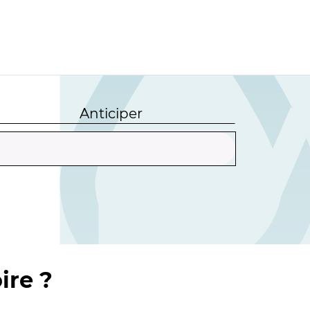
Anticiper
ire ?