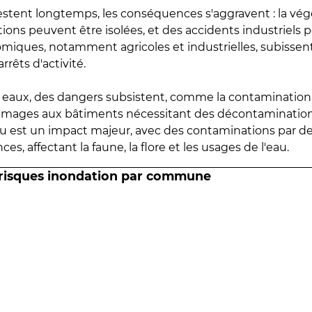
estent longtemps, les conséquences s'aggravent : la vé
tions peuvent être isolées, et des accidents industriels 
omiques, notamment agricoles et industrielles, subissen
rrêts d'activité.
es eaux, des dangers subsistent, comme la contamination
mmages aux bâtiments nécessitant des décontaminations
eau est un impact majeur, avec des contaminations par d
es, affectant la faune, la flore et les usages de l'eau.
 risques inondation par commune