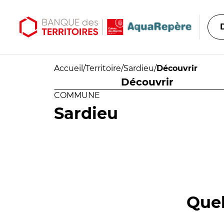
Aller au contenu principal
Aller au menu principal
Accueil
/
Territoire
/
Sardieu
/
Découvrir
Découvrir
COMMUNE
Sardieu
Quel