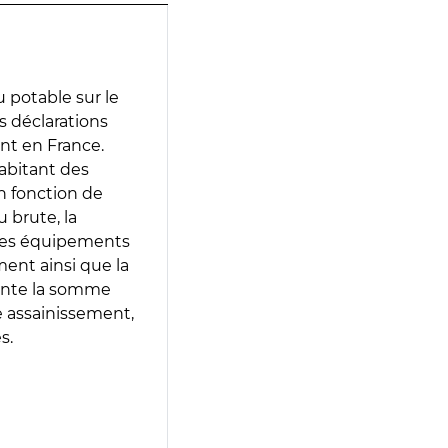
 potable sur le
es déclarations
ent en France.
abitant des
en fonction de
 brute, la
 les équipements
ment ainsi que la
sente la somme
e assainissement,
s.