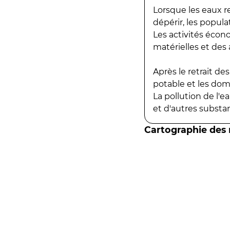
Lorsque les eaux r
dépérir, les popula
Les activités écon
matérielles et des a
Après le retrait d
potable et les do
La pollution de l'
et d'autres substanc
Cartographie des