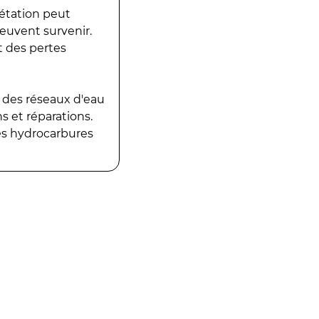
gétation peut
peuvent survenir.
t des pertes
 des réseaux d'eau
 et réparations.
es hydrocarbures