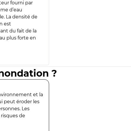
teur fourni par
lume d’eau
e. La densité de
n est
ant du fait de la
u plus forte en
inondation ?
environnement et la
ui peut éroder les
ersonnes. Les
 risques de