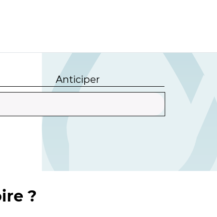
Anticiper
ire ?