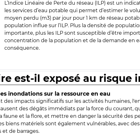
L’Indice Linéaire de Perte du réseau (ILP) est un indica
les services d’eau potable qui permet d’estimer le vo
moyen perdu (m3) par jour pour 1 km de réseau potabl
population influe sur l’ILP. Plus la densité de populatio
importante, plus les ILP sont susceptible d’être import
concentration de la population et de la demande en ea
conséquence.
ire est-il exposé au risque 
s inondations sur la ressource en eau
 des impacts significatifs sur les activités humaines, l'
 causent des dégâts immédiats par la force du courant, q
 faune et la flore, et mettre en danger la sécurité des p
 les biens matériels sont également vulnérables, avec des
 et de barrages.