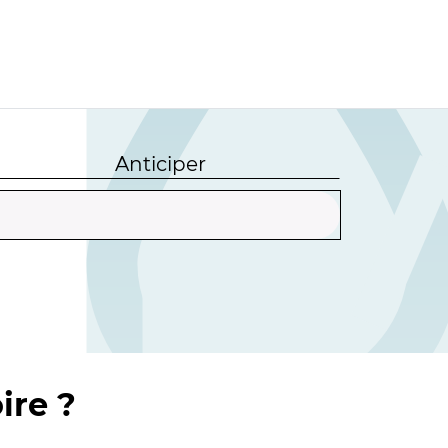
Anticiper
ire ?