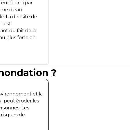
teur fourni par
lume d’eau
e. La densité de
n est
ant du fait de la
u plus forte en
inondation ?
environnement et la
ui peut éroder les
ersonnes. Les
 risques de