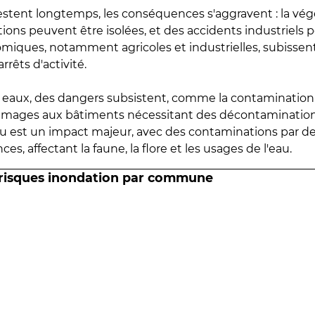
estent longtemps, les conséquences s'aggravent : la vé
tions peuvent être isolées, et des accidents industriels 
omiques, notamment agricoles et industrielles, subissen
rrêts d'activité.
es eaux, des dangers subsistent, comme la contamination
mmages aux bâtiments nécessitant des décontaminations
eau est un impact majeur, avec des contaminations par d
es, affectant la faune, la flore et les usages de l'eau.
 risques inondation par commune