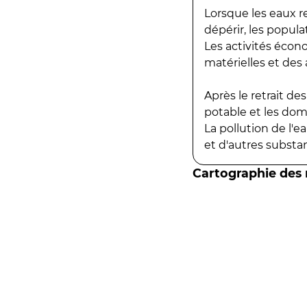
Lorsque les eaux r
dépérir, les popula
Les activités écon
matérielles et des a
Après le retrait d
potable et les do
La pollution de l'
et d'autres substanc
Cartographie des