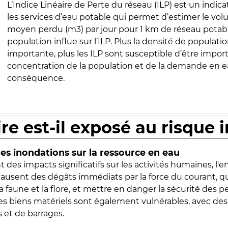
L’Indice Linéaire de Perte du réseau (ILP) est un indica
les services d’eau potable qui permet d’estimer le vo
moyen perdu (m3) par jour pour 1 km de réseau potabl
population influe sur l’ILP. Plus la densité de populatio
importante, plus les ILP sont susceptible d’être import
concentration de la population et de la demande en ea
conséquence.
ire est-il exposé au risque 
s inondations sur la ressource en eau
 des impacts significatifs sur les activités humaines, l'
 causent des dégâts immédiats par la force du courant, q
 faune et la flore, et mettre en danger la sécurité des p
 les biens matériels sont également vulnérables, avec des
 et de barrages.