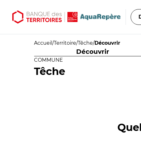
Aller au contenu principal
Aller au menu principal
Accueil
/
Territoire
/
Têche
/
Découvrir
Découvrir
COMMUNE
Têche
Quel