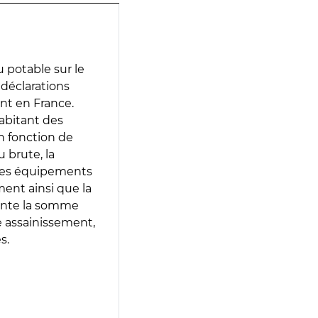
 potable sur le
s déclarations
ent en France.
abitant des
en fonction de
 brute, la
 les équipements
ment ainsi que la
sente la somme
e assainissement,
s.