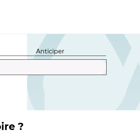
Anticiper
ire ?