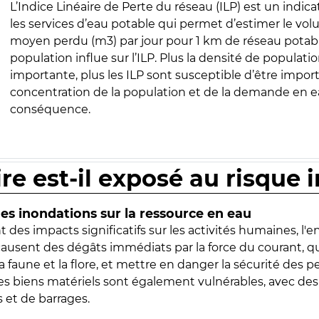
L’Indice Linéaire de Perte du réseau (ILP) est un indica
les services d’eau potable qui permet d’estimer le vo
moyen perdu (m3) par jour pour 1 km de réseau potabl
population influe sur l’ILP. Plus la densité de populatio
importante, plus les ILP sont susceptible d’être import
concentration de la population et de la demande en ea
conséquence.
ire est-il exposé au risque 
s inondations sur la ressource en eau
 des impacts significatifs sur les activités humaines, l'
 causent des dégâts immédiats par la force du courant, q
 faune et la flore, et mettre en danger la sécurité des p
 les biens matériels sont également vulnérables, avec des
 et de barrages.