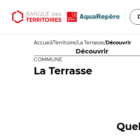
Aller au contenu principal
Aller au menu principal
Accueil
/
Territoire
/
La Terrasse
/
Découvrir
Découvrir
COMMUNE
La Terrasse
Quel