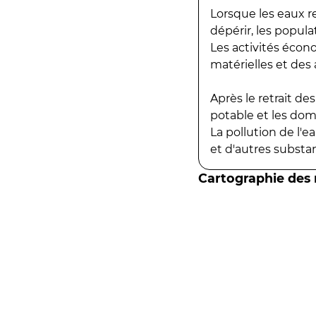
Lorsque les eaux r
dépérir, les popula
Les activités écon
matérielles et des a
Après le retrait d
potable et les do
La pollution de l'
et d'autres substanc
Cartographie des