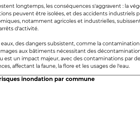
estent longtemps, les conséquences s'aggravent : la vé
tions peuvent être isolées, et des accidents industriels 
omiques, notamment agricoles et industrielles, subissen
rrêts d'activité.
es eaux, des dangers subsistent, comme la contamination
mmages aux bâtiments nécessitant des décontaminations
eau est un impact majeur, avec des contaminations par d
es, affectant la faune, la flore et les usages de l'eau.
 risques inondation par commune