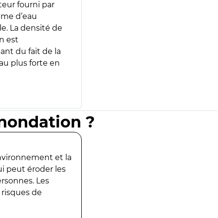
teur fourni par
lume d’eau
e. La densité de
n est
ant du fait de la
u plus forte en
inondation ?
environnement et la
ui peut éroder les
ersonnes. Les
 risques de