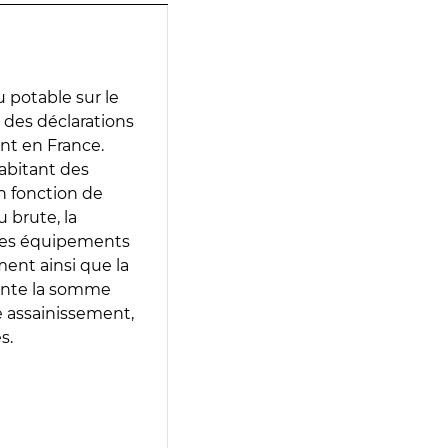
 potable sur le
ir des déclarations
ent en France.
abitant des
en fonction de
 brute, la
 les équipements
ment ainsi que la
sente la somme
e assainissement,
s.