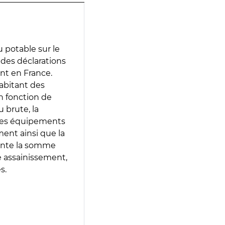
 potable sur le
r des déclarations
ent en France.
abitant des
en fonction de
 brute, la
 les équipements
ment ainsi que la
sente la somme
e assainissement,
s.