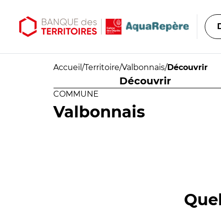
Aller au contenu principal
Aller au menu principal
Accueil
/
Territoire
/
Valbonnais
/
Découvrir
Découvrir
COMMUNE
Valbonnais
Quel