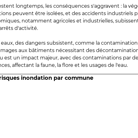
estent longtemps, les conséquences s'aggravent : la vé
tions peuvent être isolées, et des accidents industriels 
omiques, notamment agricoles et industrielles, subissen
rrêts d'activité.
es eaux, des dangers subsistent, comme la contamination
mmages aux bâtiments nécessitant des décontaminations
eau est un impact majeur, avec des contaminations par d
es, affectant la faune, la flore et les usages de l'eau.
 risques inondation par commune