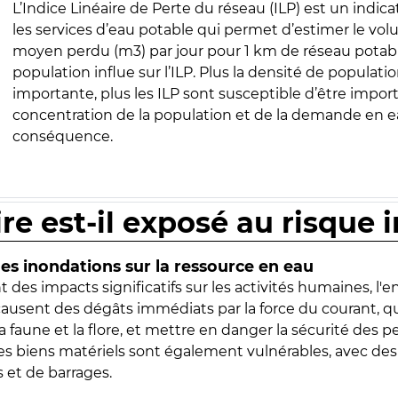
L’Indice Linéaire de Perte du réseau (ILP) est un indica
les services d’eau potable qui permet d’estimer le vo
moyen perdu (m3) par jour pour 1 km de réseau potabl
population influe sur l’ILP. Plus la densité de populatio
importante, plus les ILP sont susceptible d’être import
concentration de la population et de la demande en ea
conséquence.
ire est-il exposé au risque 
s inondations sur la ressource en eau
 des impacts significatifs sur les activités humaines, l'
 causent des dégâts immédiats par la force du courant, q
 faune et la flore, et mettre en danger la sécurité des p
 les biens matériels sont également vulnérables, avec des
 et de barrages.