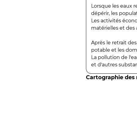
Lorsque les eaux r
dépérir, les popula
Les activités écon
matérielles et des a
Après le retrait d
potable et les do
La pollution de l'
et d'autres substanc
Cartographie des