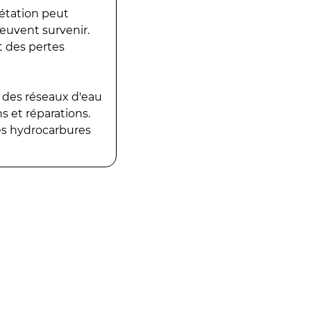
gétation peut
peuvent survenir.
t des pertes
 des réseaux d'eau
 et réparations.
es hydrocarbures