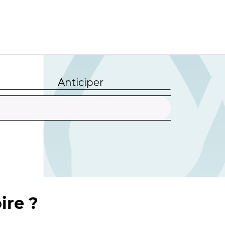
Anticiper
ire ?