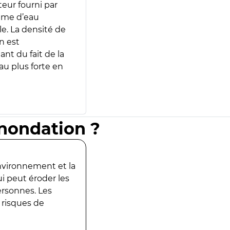
teur fourni par
lume d’eau
e. La densité de
n est
ant du fait de la
u plus forte en
inondation ?
environnement et la
ui peut éroder les
ersonnes. Les
 risques de