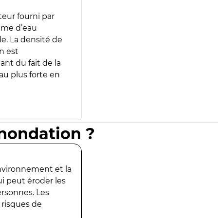
teur fourni par
lume d’eau
e. La densité de
n est
ant du fait de la
u plus forte en
inondation ?
environnement et la
ui peut éroder les
ersonnes. Les
 risques de