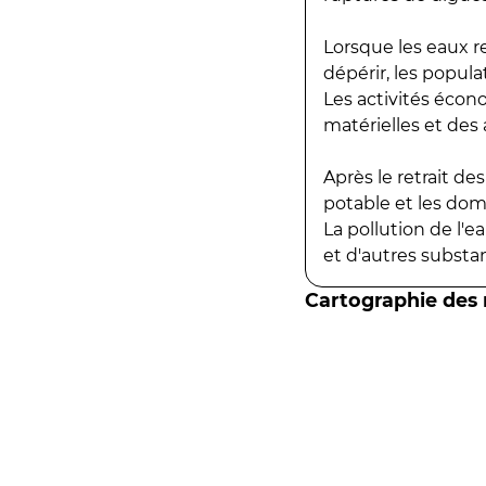
Lorsque les eaux r
dépérir, les popula
Les activités écon
matérielles et des a
Après le retrait d
potable et les do
La pollution de l'
et d'autres substanc
Cartographie des