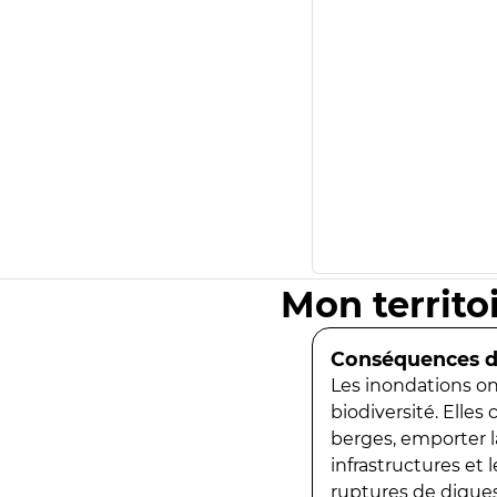
Mon territo
Conséquences de
Les inondations ont
biodiversité. Elles
berges, emporter la
infrastructures et
ruptures de digues