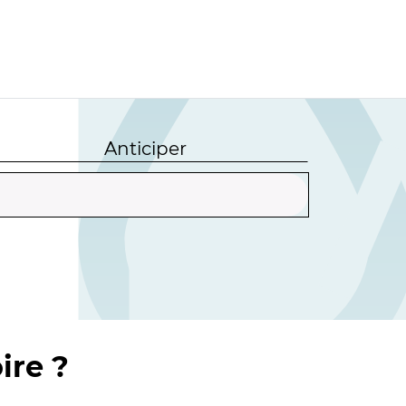
Anticiper
ire ?