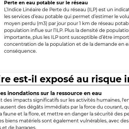
Perte en eau potable sur le réseau
L’Indice Linéaire de Perte du réseau (ILP) est un indica
les services d’eau potable qui permet d’estimer le vo
moyen perdu (m3) par jour pour 1 km de réseau potabl
population influe sur l’ILP. Plus la densité de populatio
importante, plus les ILP sont susceptible d’être import
concentration de la population et de la demande en ea
conséquence.
ire est-il exposé au risque 
s inondations sur la ressource en eau
 des impacts significatifs sur les activités humaines, l'
 causent des dégâts immédiats par la force du courant, q
 faune et la flore, et mettre en danger la sécurité des p
 les biens matériels sont également vulnérables, avec des
 et de barrages.