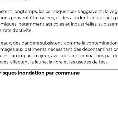
estent longtemps, les conséquences s'aggravent : la vé
tions peuvent être isolées, et des accidents industriels 
omiques, notamment agricoles et industrielles, subissen
rrêts d'activité.
es eaux, des dangers subsistent, comme la contamination
mmages aux bâtiments nécessitant des décontaminations
eau est un impact majeur, avec des contaminations par d
es, affectant la faune, la flore et les usages de l'eau.
 risques inondation par commune