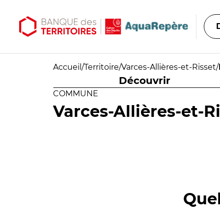
Aller au contenu principal
Aller au menu principal
Accueil
/
Territoire
/
Varces-Allières-et-Risset
/
Découvrir
COMMUNE
Varces-Allières-et-R
Quel