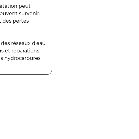
gétation peut
peuvent survenir.
t des pertes
 des réseaux d'eau
 et réparations.
es hydrocarbures