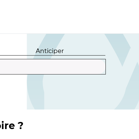
Anticiper
ire ?