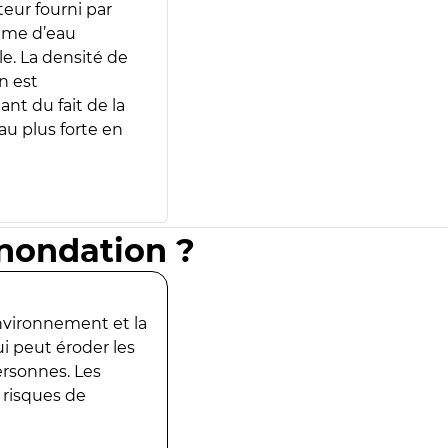
teur fourni par
lume d’eau
e. La densité de
n est
ant du fait de la
u plus forte en
inondation ?
environnement et la
ui peut éroder les
ersonnes. Les
 risques de