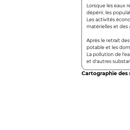
Lorsque les eaux r
dépérir, les popula
Les activités écon
matérielles et des a
Après le retrait d
potable et les do
La pollution de l'
et d'autres substanc
Cartographie des