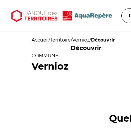
Aller au contenu principal
Aller au menu principal
Accueil
/
Territoire
/
Vernioz
/
Découvrir
Découvrir
COMMUNE
Vernioz
Quel