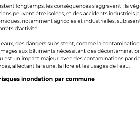
estent longtemps, les conséquences s'aggravent : la vé
tions peuvent être isolées, et des accidents industriels 
omiques, notamment agricoles et industrielles, subissen
rrêts d'activité.
es eaux, des dangers subsistent, comme la contamination
mmages aux bâtiments nécessitant des décontaminations
eau est un impact majeur, avec des contaminations par d
es, affectant la faune, la flore et les usages de l'eau.
 risques inondation par commune