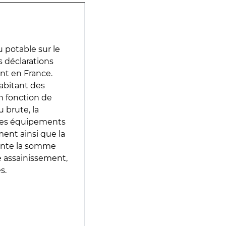
 potable sur le
es déclarations
ent en France.
abitant des
en fonction de
 brute, la
 les équipements
ment ainsi que la
sente la somme
e assainissement,
s.