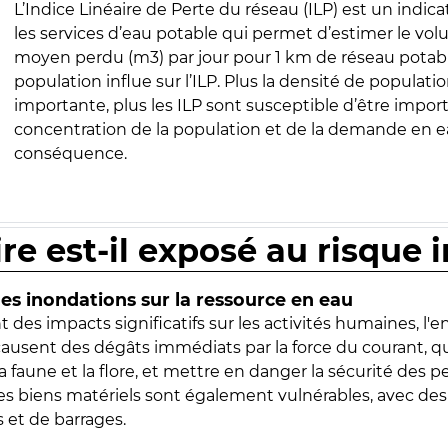
L’Indice Linéaire de Perte du réseau (ILP) est un indica
les services d’eau potable qui permet d’estimer le vo
moyen perdu (m3) par jour pour 1 km de réseau potabl
population influe sur l’ILP. Plus la densité de populatio
importante, plus les ILP sont susceptible d’être import
concentration de la population et de la demande en ea
conséquence.
ire est-il exposé au risque 
s inondations sur la ressource en eau
 des impacts significatifs sur les activités humaines, l'
 causent des dégâts immédiats par la force du courant, q
 faune et la flore, et mettre en danger la sécurité des p
 les biens matériels sont également vulnérables, avec des
 et de barrages.