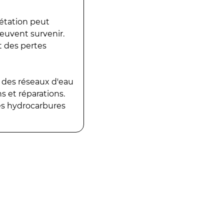
gétation peut
peuvent survenir.
t des pertes
 des réseaux d'eau
 et réparations.
es hydrocarbures