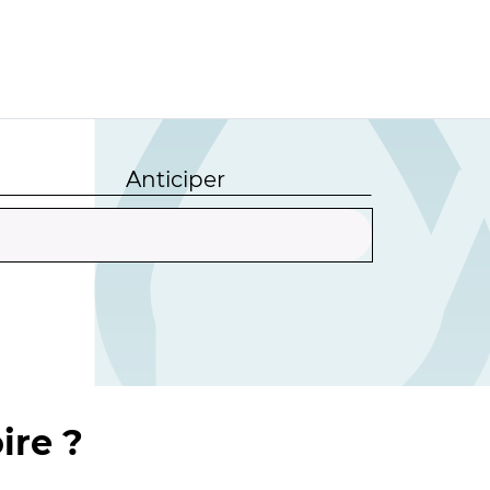
Anticiper
ire ?