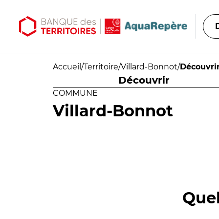
Aller au contenu principal
Aller au menu principal
Accueil
/
Territoire
/
Villard-Bonnot
/
Découvri
Découvrir
COMMUNE
Villard-Bonnot
Quel