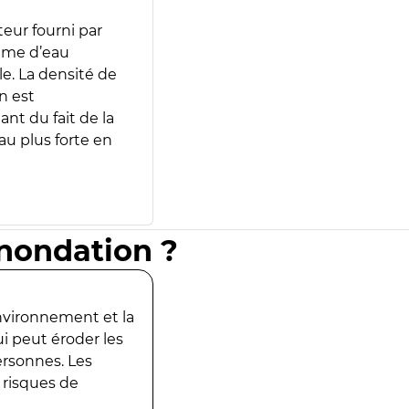
teur fourni par
lume d’eau
e. La densité de
n est
ant du fait de la
u plus forte en
inondation ?
environnement et la
ui peut éroder les
ersonnes. Les
 risques de