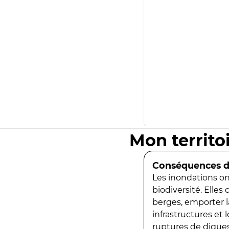
Mon territo
Conséquences de
Les inondations ont
biodiversité. Elles
berges, emporter la
infrastructures et
ruptures de digues