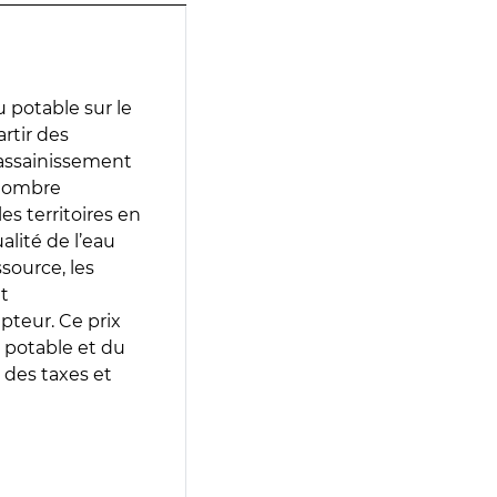
 potable sur le
artir des
d’assainissement
 nombre
es territoires en
lité de l’eau
source, les
t
epteur. Ce prix
 potable et du
 des taxes et