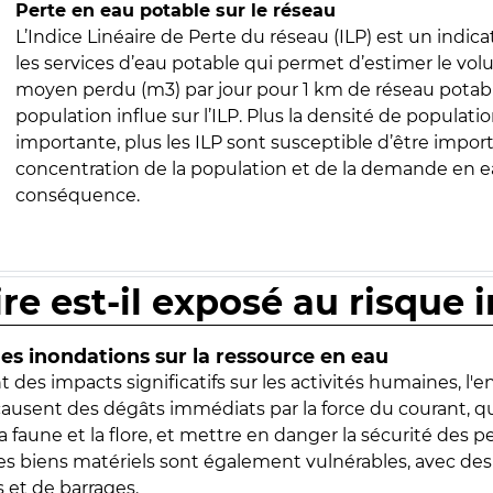
Perte en eau potable sur le réseau
L’Indice Linéaire de Perte du réseau (ILP) est un indica
les services d’eau potable qui permet d’estimer le vo
moyen perdu (m3) par jour pour 1 km de réseau potabl
population influe sur l’ILP. Plus la densité de populatio
importante, plus les ILP sont susceptible d’être import
concentration de la population et de la demande en ea
conséquence.
ire est-il exposé au risque 
s inondations sur la ressource en eau
 des impacts significatifs sur les activités humaines, l'
 causent des dégâts immédiats par la force du courant, q
 faune et la flore, et mettre en danger la sécurité des p
 les biens matériels sont également vulnérables, avec des
 et de barrages.