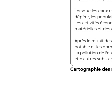
Lorsque les eaux r
dépérir, les popula
Les activités écon
matérielles et des a
Après le retrait d
potable et les do
La pollution de l'
et d'autres substanc
Cartographie des