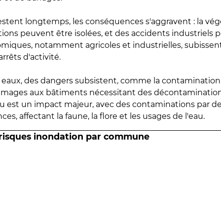
estent longtemps, les conséquences s'aggravent : la vé
tions peuvent être isolées, et des accidents industriels 
omiques, notamment agricoles et industrielles, subissen
rrêts d'activité.
es eaux, des dangers subsistent, comme la contamination
mmages aux bâtiments nécessitant des décontaminations
eau est un impact majeur, avec des contaminations par d
es, affectant la faune, la flore et les usages de l'eau.
 risques inondation par commune