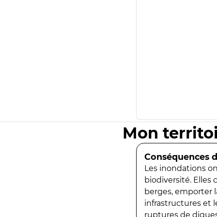
Mon territo
Conséquences de
Les inondations ont
biodiversité. Elles
berges, emporter la
infrastructures et
ruptures de digues