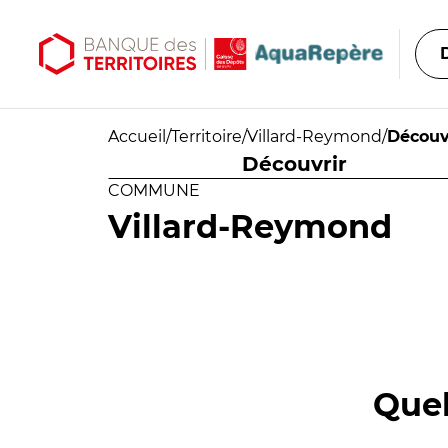
Aller au contenu principal
Aller au menu principal
Accueil
/
Territoire
/
Villard-Reymond
/
Découv
Découvrir
COMMUNE
Villard-Reymond
Quel