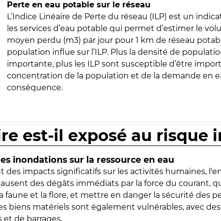
Perte en eau potable sur le réseau
L’Indice Linéaire de Perte du réseau (ILP) est un indica
les services d’eau potable qui permet d’estimer le vo
moyen perdu (m3) par jour pour 1 km de réseau potabl
population influe sur l’ILP. Plus la densité de populatio
importante, plus les ILP sont susceptible d’être import
concentration de la population et de la demande en ea
conséquence.
ire est-il exposé au risque 
s inondations sur la ressource en eau
 des impacts significatifs sur les activités humaines, l'
 causent des dégâts immédiats par la force du courant, q
 faune et la flore, et mettre en danger la sécurité des p
 les biens matériels sont également vulnérables, avec des
 et de barrages.