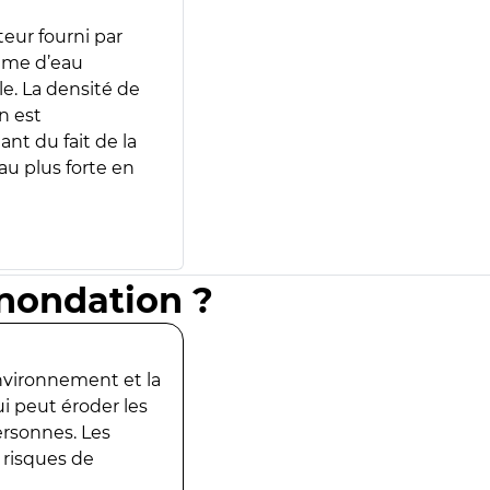
teur fourni par
lume d’eau
e. La densité de
n est
ant du fait de la
u plus forte en
inondation ?
environnement et la
ui peut éroder les
ersonnes. Les
 risques de