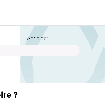
Anticiper
ire ?