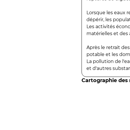
Lorsque les eaux r
dépérir, les popula
Les activités écon
matérielles et des a
Après le retrait d
potable et les do
La pollution de l'
et d'autres substanc
Cartographie des