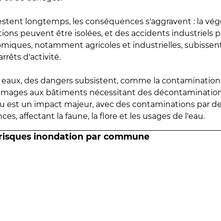
estent longtemps, les conséquences s'aggravent : la vé
tions peuvent être isolées, et des accidents industriels 
omiques, notamment agricoles et industrielles, subissen
rrêts d'activité.
es eaux, des dangers subsistent, comme la contamination
mmages aux bâtiments nécessitant des décontaminations
eau est un impact majeur, avec des contaminations par d
es, affectant la faune, la flore et les usages de l'eau.
 risques inondation par commune