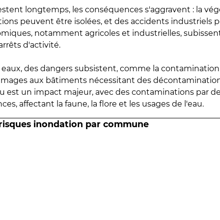
estent longtemps, les conséquences s'aggravent : la vé
tions peuvent être isolées, et des accidents industriels 
omiques, notamment agricoles et industrielles, subissen
rrêts d'activité.
es eaux, des dangers subsistent, comme la contamination
mmages aux bâtiments nécessitant des décontaminations
eau est un impact majeur, avec des contaminations par d
es, affectant la faune, la flore et les usages de l'eau.
 risques inondation par commune