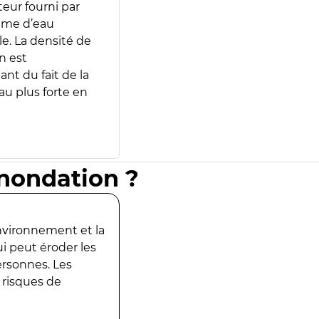
teur fourni par
lume d’eau
e. La densité de
n est
ant du fait de la
u plus forte en
inondation ?
environnement et la
ui peut éroder les
ersonnes. Les
 risques de