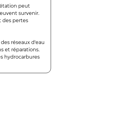
gétation peut
peuvent survenir.
t des pertes
 des réseaux d'eau
 et réparations.
es hydrocarbures