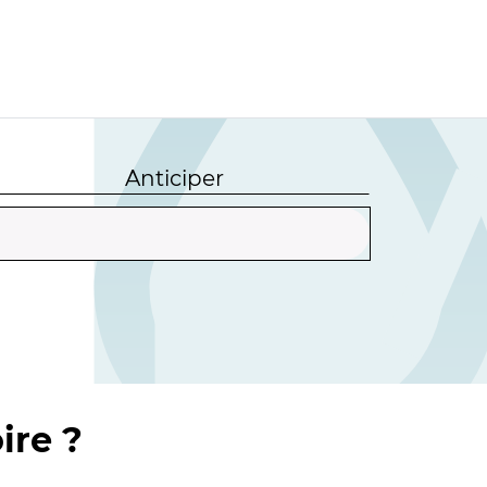
Anticiper
ire ?