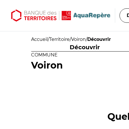
Aller au contenu principal
Aller au menu principal
Accueil
/
Territoire
/
Voiron
/
Découvrir
Découvrir
COMMUNE
Voiron
Quel