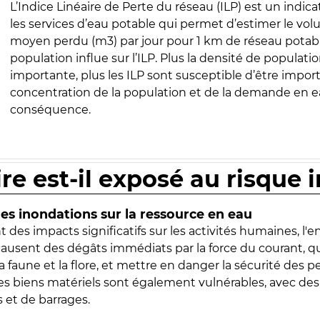
L’Indice Linéaire de Perte du réseau (ILP) est un indica
les services d’eau potable qui permet d’estimer le vo
moyen perdu (m3) par jour pour 1 km de réseau potabl
population influe sur l’ILP. Plus la densité de populatio
importante, plus les ILP sont susceptible d’être import
concentration de la population et de la demande en ea
conséquence.
ire est-il exposé au risque 
s inondations sur la ressource en eau
 des impacts significatifs sur les activités humaines, l'
 causent des dégâts immédiats par la force du courant, q
 faune et la flore, et mettre en danger la sécurité des p
 les biens matériels sont également vulnérables, avec des
 et de barrages.