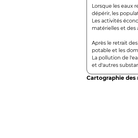
Lorsque les eaux r
dépérir, les popula
Les activités écon
matérielles et des a
Après le retrait d
potable et les do
La pollution de l'
et d'autres substanc
Cartographie des