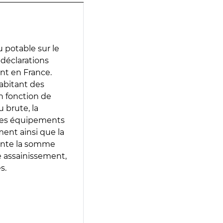
 potable sur le
s déclarations
ent en France.
abitant des
en fonction de
 brute, la
 les équipements
ment ainsi que la
sente la somme
e assainissement,
s.