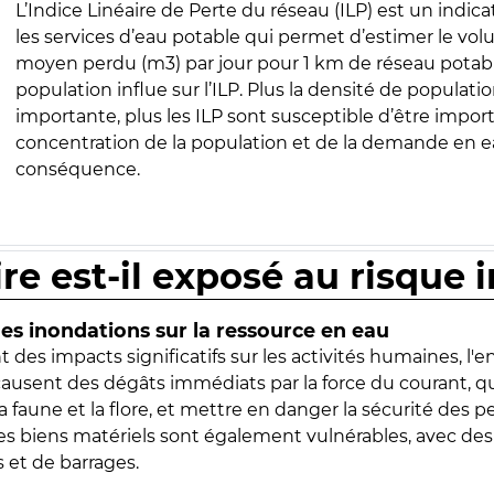
L’Indice Linéaire de Perte du réseau (ILP) est un indica
les services d’eau potable qui permet d’estimer le vo
moyen perdu (m3) par jour pour 1 km de réseau potabl
population influe sur l’ILP. Plus la densité de populatio
importante, plus les ILP sont susceptible d’être import
concentration de la population et de la demande en ea
conséquence.
ire est-il exposé au risque 
s inondations sur la ressource en eau
 des impacts significatifs sur les activités humaines, l'
 causent des dégâts immédiats par la force du courant, q
 faune et la flore, et mettre en danger la sécurité des p
 les biens matériels sont également vulnérables, avec des
 et de barrages.