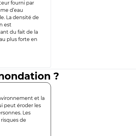
teur fourni par
lume d’eau
e. La densité de
n est
ant du fait de la
u plus forte en
inondation ?
environnement et la
ui peut éroder les
ersonnes. Les
 risques de