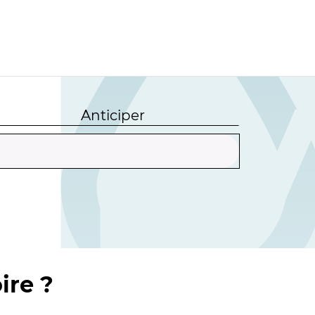
Anticiper
ire ?