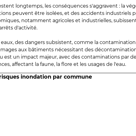
estent longtemps, les conséquences s'aggravent : la vé
tions peuvent être isolées, et des accidents industriels 
omiques, notamment agricoles et industrielles, subissen
rrêts d'activité.
es eaux, des dangers subsistent, comme la contamination
mmages aux bâtiments nécessitant des décontaminations
eau est un impact majeur, avec des contaminations par d
es, affectant la faune, la flore et les usages de l'eau.
 risques inondation par commune