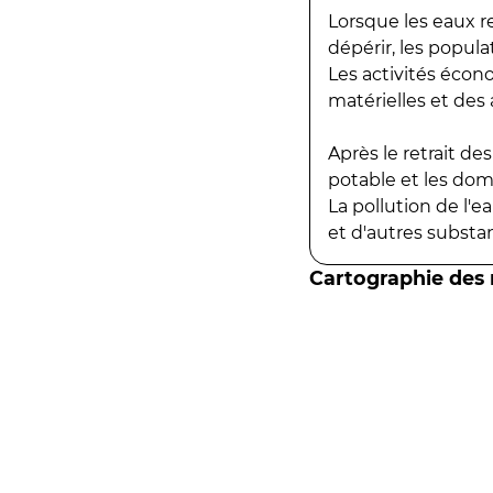
Lorsque les eaux r
dépérir, les popula
Les activités écon
matérielles et des a
Après le retrait d
potable et les do
La pollution de l'
et d'autres substanc
Cartographie des