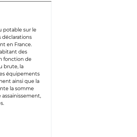
 potable sur le
s déclarations
ent en France.
abitant des
en fonction de
 brute, la
 les équipements
ment ainsi que la
sente la somme
e assainissement,
s.