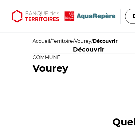
Aller au contenu principal
Aller au menu principal
Accueil
/
Territoire
/
Vourey
/
Découvrir
Découvrir
COMMUNE
Vourey
Quel