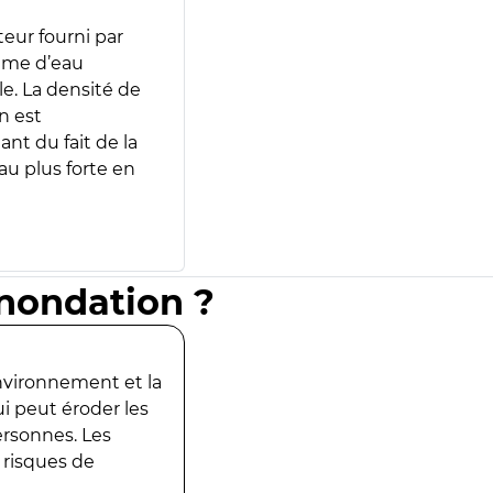
teur fourni par
lume d’eau
e. La densité de
n est
ant du fait de la
u plus forte en
inondation ?
environnement et la
ui peut éroder les
ersonnes. Les
 risques de