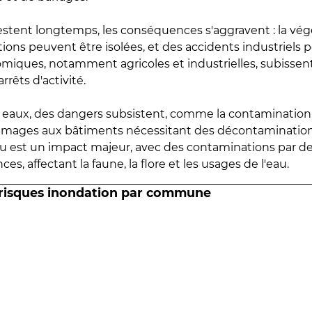
estent longtemps, les conséquences s'aggravent : la vé
tions peuvent être isolées, et des accidents industriels 
omiques, notamment agricoles et industrielles, subissen
rrêts d'activité.
es eaux, des dangers subsistent, comme la contamination
mmages aux bâtiments nécessitant des décontaminations
eau est un impact majeur, avec des contaminations par d
es, affectant la faune, la flore et les usages de l'eau.
 risques inondation par commune