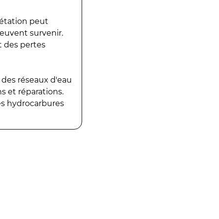
gétation peut
peuvent survenir.
t des pertes
 des réseaux d'eau
 et réparations.
es hydrocarbures