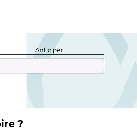
Anticiper
ire ?