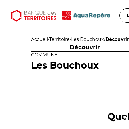
Aller au contenu principal
Aller au menu principal
Accueil
/
Territoire
/
Les Bouchoux
/
Découvrir
Découvrir
COMMUNE
Les Bouchoux
Quel