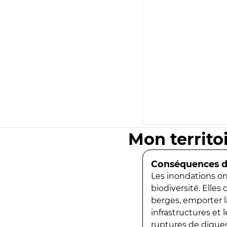
Mon territo
Conséquences de
Les inondations ont
biodiversité. Elles
berges, emporter la
infrastructures et
ruptures de digues