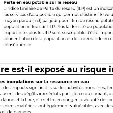
Perte en eau potable sur le réseau
L’Indice Linéaire de Perte du réseau (ILP) est un indica
les services d’eau potable qui permet d’estimer le vo
moyen perdu (m3) par jour pour 1 km de réseau potabl
population influe sur l’ILP. Plus la densité de populatio
importante, plus les ILP sont susceptible d’être import
concentration de la population et de la demande en ea
conséquence.
ire est-il exposé au risque 
s inondations sur la ressource en eau
 des impacts significatifs sur les activités humaines, l'
 causent des dégâts immédiats par la force du courant, q
 faune et la flore, et mettre en danger la sécurité des p
 les biens matériels sont également vulnérables, avec des
 et de barrages.