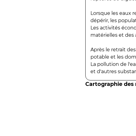
Lorsque les eaux r
dépérir, les popula
Les activités écon
matérielles et des a
Après le retrait d
potable et les do
La pollution de l'
et d'autres substanc
Cartographie des