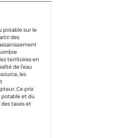
 potable sur le
artir des
d’assainissement
 nombre
es territoires en
lité de l’eau
source, les
t
epteur. Ce prix
 potable et du
 des taxes et