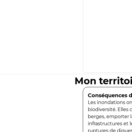
Mon territo
Conséquences de
Les inondations ont
biodiversité. Elles
berges, emporter la
infrastructures et
ruptures de digues