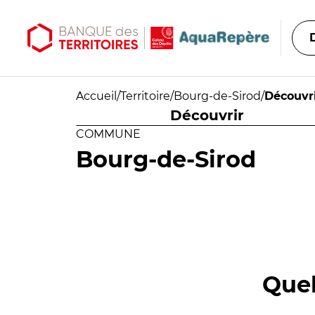
Aller au contenu principal
Aller au menu principal
Accueil
/
Territoire
/
Bourg-de-Sirod
/
Découvr
Découvrir
COMMUNE
Bourg-de-Sirod
Quel