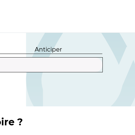
Anticiper
ire ?