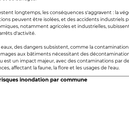
estent longtemps, les conséquences s'aggravent : la vé
tions peuvent être isolées, et des accidents industriels 
omiques, notamment agricoles et industrielles, subissen
rrêts d'activité.
es eaux, des dangers subsistent, comme la contamination
mmages aux bâtiments nécessitant des décontaminations
eau est un impact majeur, avec des contaminations par d
es, affectant la faune, la flore et les usages de l'eau.
 risques inondation par commune