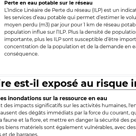
Perte en eau potable sur le réseau
L’Indice Linéaire de Perte du réseau (ILP) est un indica
les services d’eau potable qui permet d’estimer le vo
moyen perdu (m3) par jour pour 1 km de réseau potabl
population influe sur l’ILP. Plus la densité de populatio
importante, plus les ILP sont susceptible d’être import
concentration de la population et de la demande en ea
conséquence.
ire est-il exposé au risque 
s inondations sur la ressource en eau
 des impacts significatifs sur les activités humaines, l'
 causent des dégâts immédiats par la force du courant, q
 faune et la flore, et mettre en danger la sécurité des p
 les biens matériels sont également vulnérables, avec des
 et de barrages.