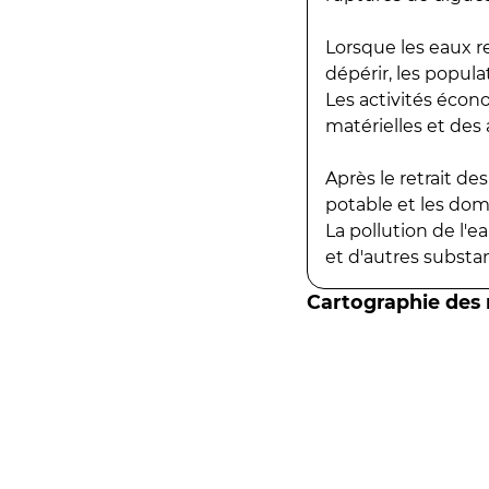
Lorsque les eaux r
dépérir, les popula
Les activités écon
matérielles et des a
Après le retrait d
potable et les do
La pollution de l'
et d'autres substanc
Cartographie des