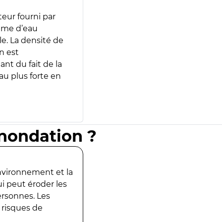
teur fourni par
lume d’eau
e. La densité de
n est
ant du fait de la
u plus forte en
inondation ?
environnement et la
ui peut éroder les
ersonnes. Les
 risques de