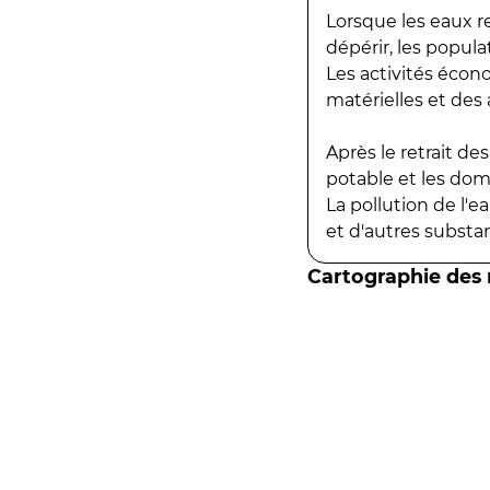
Lorsque les eaux r
dépérir, les popula
Les activités écon
matérielles et des a
Après le retrait d
potable et les do
La pollution de l'
et d'autres substanc
Cartographie des