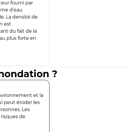
teur fourni par
lume d’eau
e. La densité de
n est
ant du fait de la
u plus forte en
inondation ?
environnement et la
ui peut éroder les
ersonnes. Les
 risques de