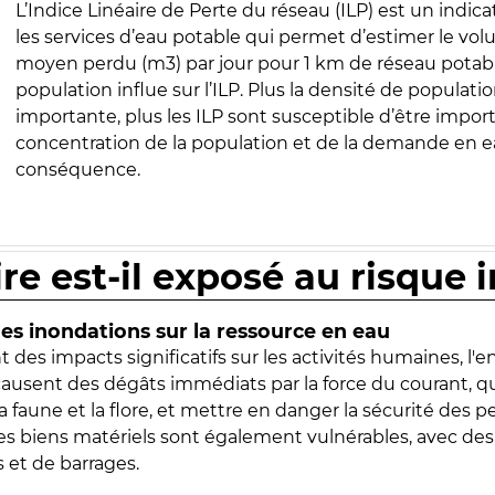
L’Indice Linéaire de Perte du réseau (ILP) est un indica
les services d’eau potable qui permet d’estimer le vo
moyen perdu (m3) par jour pour 1 km de réseau potabl
population influe sur l’ILP. Plus la densité de populatio
importante, plus les ILP sont susceptible d’être import
concentration de la population et de la demande en ea
conséquence.
ire est-il exposé au risque 
s inondations sur la ressource en eau
 des impacts significatifs sur les activités humaines, l'
 causent des dégâts immédiats par la force du courant, q
 faune et la flore, et mettre en danger la sécurité des p
 les biens matériels sont également vulnérables, avec des
 et de barrages.