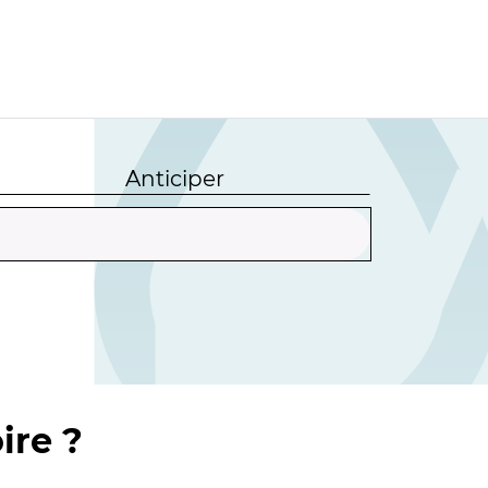
Anticiper
ire ?