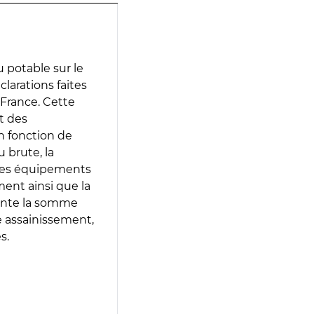
 potable sur le
éclarations faites
 France. Cette
t des
en fonction de
 brute, la
 les équipements
ment ainsi que la
sente la somme
e assainissement,
s.