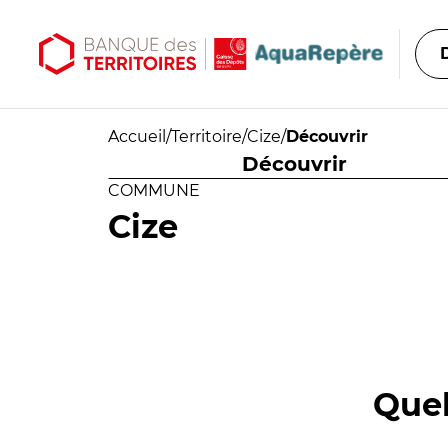
Aller au contenu principal
Aller au menu principal
Accueil
/
Territoire
/
Cize
/
Découvrir
Découvrir
COMMUNE
Cize
Quel