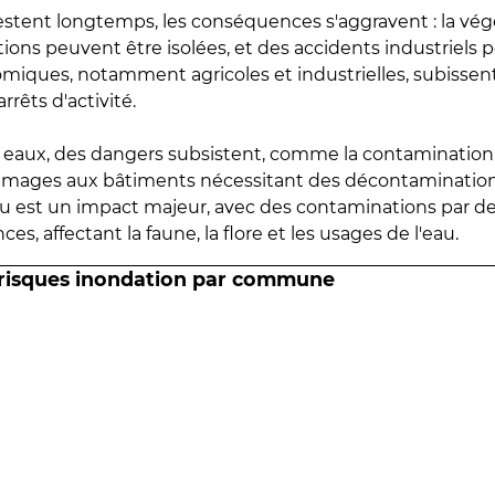
estent longtemps, les conséquences s'aggravent : la vé
tions peuvent être isolées, et des accidents industriels 
omiques, notamment agricoles et industrielles, subissen
rrêts d'activité.
es eaux, des dangers subsistent, comme la contamination
mmages aux bâtiments nécessitant des décontaminations
eau est un impact majeur, avec des contaminations par d
es, affectant la faune, la flore et les usages de l'eau.
 risques inondation par commune