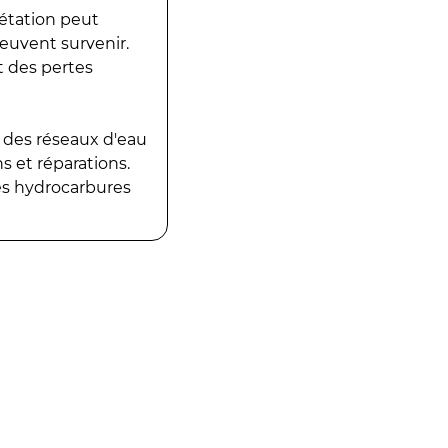
gétation peut
peuvent survenir.
t des pertes
 des réseaux d'eau
 et réparations.
es hydrocarbures