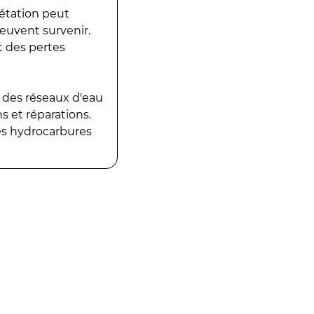
gétation peut
peuvent survenir.
t des pertes
 des réseaux d'eau
 et réparations.
es hydrocarbures