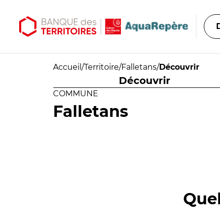
Aller au contenu principal
Aller au menu principal
Accueil
/
Territoire
/
Falletans
/
Découvrir
Découvrir
COMMUNE
Falletans
Quel