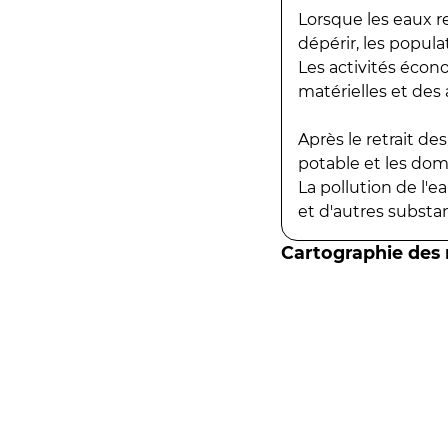
Lorsque les eaux r
dépérir, les popula
Les activités écon
matérielles et des a
Après le retrait d
potable et les do
La pollution de l'
et d'autres substanc
Cartographie des