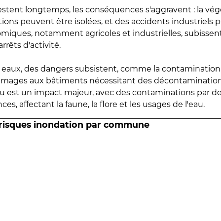
estent longtemps, les conséquences s'aggravent : la vé
tions peuvent être isolées, et des accidents industriels 
omiques, notamment agricoles et industrielles, subissen
rrêts d'activité.
es eaux, des dangers subsistent, comme la contamination
mmages aux bâtiments nécessitant des décontaminations
eau est un impact majeur, avec des contaminations par d
es, affectant la faune, la flore et les usages de l'eau.
 risques inondation par commune