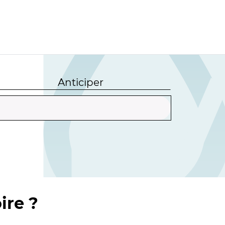
Anticiper
ire ?