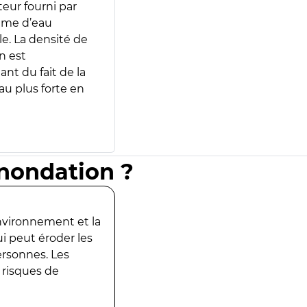
teur fourni par
lume d’eau
e. La densité de
n est
ant du fait de la
u plus forte en
inondation ?
environnement et la
ui peut éroder les
ersonnes. Les
 risques de