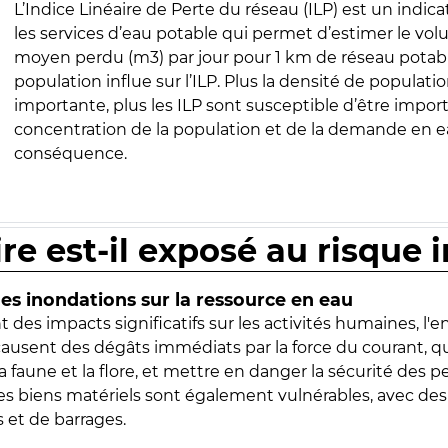
L’Indice Linéaire de Perte du réseau (ILP) est un indica
les services d’eau potable qui permet d’estimer le vo
moyen perdu (m3) par jour pour 1 km de réseau potabl
population influe sur l’ILP. Plus la densité de populatio
importante, plus les ILP sont susceptible d’être import
concentration de la population et de la demande en ea
conséquence.
ire est-il exposé au risque 
s inondations sur la ressource en eau
 des impacts significatifs sur les activités humaines, l'
 causent des dégâts immédiats par la force du courant, q
 faune et la flore, et mettre en danger la sécurité des p
 les biens matériels sont également vulnérables, avec des
 et de barrages.