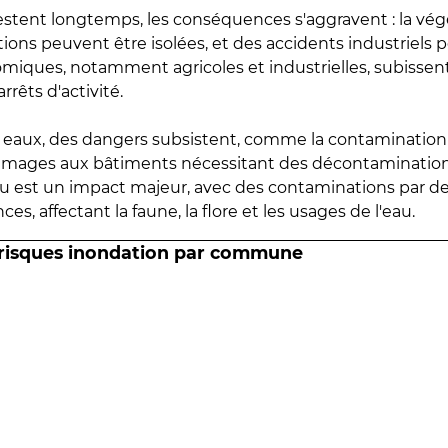
estent longtemps, les conséquences s'aggravent : la vé
tions peuvent être isolées, et des accidents industriels 
omiques, notamment agricoles et industrielles, subissen
rrêts d'activité.
es eaux, des dangers subsistent, comme la contamination
mmages aux bâtiments nécessitant des décontaminations
eau est un impact majeur, avec des contaminations par d
es, affectant la faune, la flore et les usages de l'eau.
 risques inondation par commune