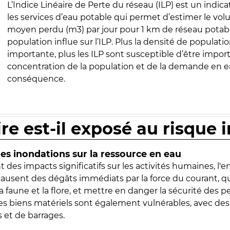
L’Indice Linéaire de Perte du réseau (ILP) est un indica
les services d’eau potable qui permet d’estimer le vo
moyen perdu (m3) par jour pour 1 km de réseau potabl
population influe sur l’ILP. Plus la densité de populatio
importante, plus les ILP sont susceptible d’être import
concentration de la population et de la demande en ea
conséquence.
ire est-il exposé au risque 
s inondations sur la ressource en eau
 des impacts significatifs sur les activités humaines, l'
 causent des dégâts immédiats par la force du courant, q
 faune et la flore, et mettre en danger la sécurité des p
 les biens matériels sont également vulnérables, avec des
 et de barrages.