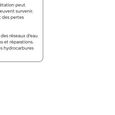
gétation peut
peuvent survenir.
t des pertes
 des réseaux d'eau
 et réparations.
es hydrocarbures