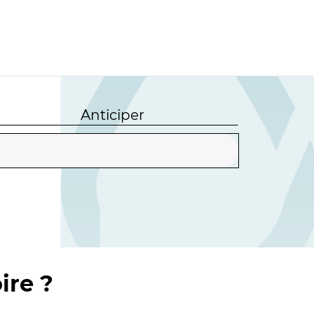
Anticiper
ire ?