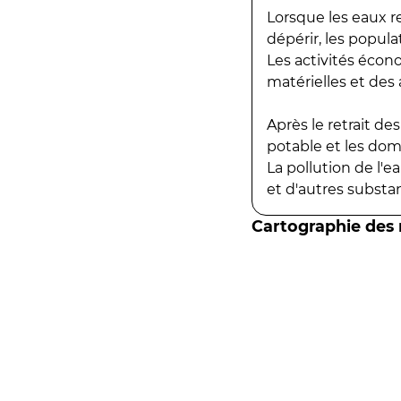
Lorsque les eaux r
dépérir, les popula
Les activités écon
matérielles et des a
Après le retrait d
potable et les do
La pollution de l'
et d'autres substanc
Cartographie des