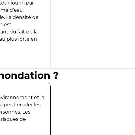
teur fourni par
lume d’eau
e. La densité de
n est
ant du fait de la
u plus forte en
inondation ?
environnement et la
ui peut éroder les
ersonnes. Les
 risques de