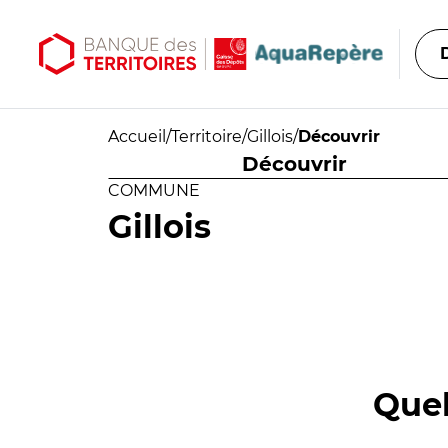
Aller au contenu principal
Aller au menu principal
Accueil
/
Territoire
/
Gillois
/
Découvrir
Découvrir
COMMUNE
Gillois
Quel