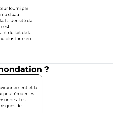
teur fourni par
lume d’eau
e. La densité de
n est
ant du fait de la
u plus forte en
inondation ?
environnement et la
ui peut éroder les
ersonnes. Les
 risques de