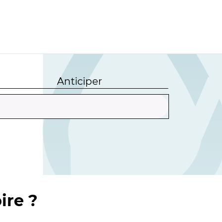
Anticiper
ire ?