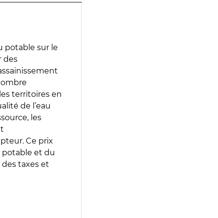
 potable sur le
r des
d’assainissement
 nombre
es territoires en
lité de l’eau
source, les
t
epteur. Ce prix
 potable et du
 des taxes et