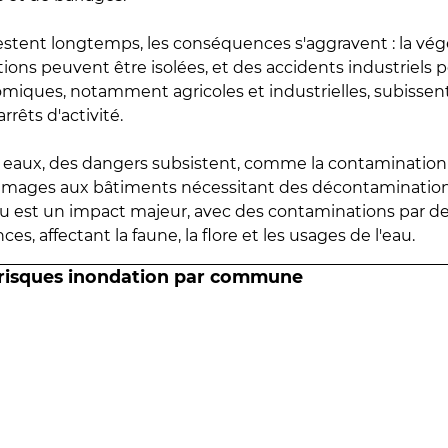
estent longtemps, les conséquences s'aggravent : la vé
tions peuvent être isolées, et des accidents industriels 
omiques, notamment agricoles et industrielles, subissen
rrêts d'activité.
es eaux, des dangers subsistent, comme la contamination
mmages aux bâtiments nécessitant des décontaminations
eau est un impact majeur, avec des contaminations par d
es, affectant la faune, la flore et les usages de l'eau.
 risques inondation par commune