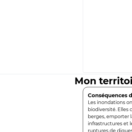
Mon territo
Conséquences de
Les inondations ont
biodiversité. Elles
berges, emporter la
infrastructures et
ruptures de digues