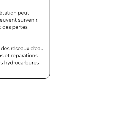
gétation peut
peuvent survenir.
t des pertes
 des réseaux d'eau
 et réparations.
es hydrocarbures