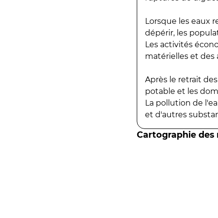
Lorsque les eaux r
dépérir, les popula
Les activités écon
matérielles et des a
Après le retrait d
potable et les do
La pollution de l'
et d'autres substanc
Cartographie des