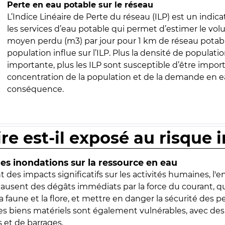
Perte en eau potable sur le réseau
L’Indice Linéaire de Perte du réseau (ILP) est un indica
les services d’eau potable qui permet d’estimer le vo
moyen perdu (m3) par jour pour 1 km de réseau potabl
population influe sur l’ILP. Plus la densité de populatio
importante, plus les ILP sont susceptible d’être import
concentration de la population et de la demande en ea
conséquence.
ire est-il exposé au risque 
s inondations sur la ressource en eau
 des impacts significatifs sur les activités humaines, l'
 causent des dégâts immédiats par la force du courant, q
 faune et la flore, et mettre en danger la sécurité des p
 les biens matériels sont également vulnérables, avec des
 et de barrages.