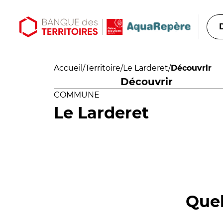
Aller au contenu principal
Aller au menu principal
Accueil
/
Territoire
/
Le Larderet
/
Découvrir
Découvrir
COMMUNE
Le Larderet
Quel