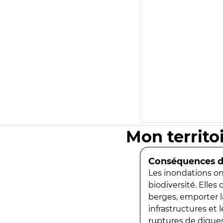
Mon territo
Conséquences de
Les inondations ont
biodiversité. Elles
berges, emporter la
infrastructures et
ruptures de digues