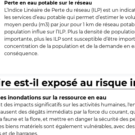
Perte en eau potable sur le réseau
L’Indice Linéaire de Perte du réseau (ILP) est un indica
les services d’eau potable qui permet d’estimer le vo
moyen perdu (m3) par jour pour 1 km de réseau potabl
population influe sur l’ILP. Plus la densité de populatio
importante, plus les ILP sont susceptible d’être import
concentration de la population et de la demande en ea
conséquence.
ire est-il exposé au risque 
s inondations sur la ressource en eau
 des impacts significatifs sur les activités humaines, l'
 causent des dégâts immédiats par la force du courant, q
 faune et la flore, et mettre en danger la sécurité des p
 les biens matériels sont également vulnérables, avec des
 et de barrages.