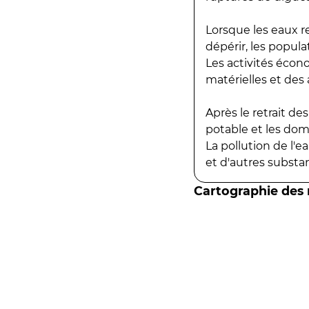
Lorsque les eaux r
dépérir, les popula
Les activités écon
matérielles et des a
Après le retrait d
potable et les do
La pollution de l'
et d'autres substanc
Cartographie des