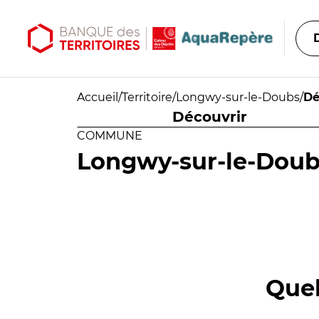
Aller au contenu principal
Aller au menu principal
Accueil
/
Territoire
/
Longwy-sur-le-Doubs
/
Dé
Découvrir
COMMUNE
Longwy-sur-le-Dou
Quel