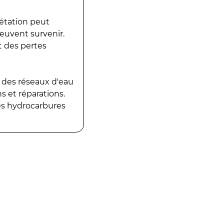
gétation peut
peuvent survenir.
t des pertes
 des réseaux d'eau
 et réparations.
es hydrocarbures