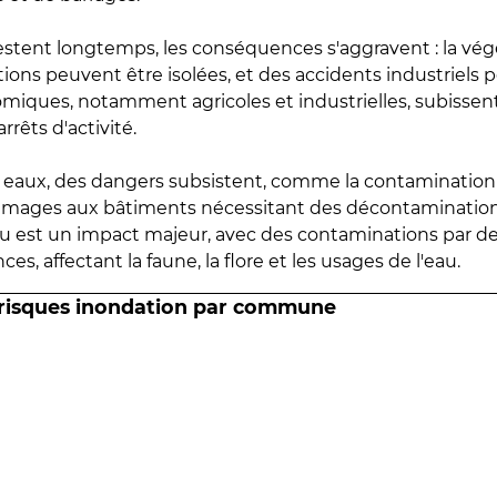
estent longtemps, les conséquences s'aggravent : la vé
tions peuvent être isolées, et des accidents industriels 
omiques, notamment agricoles et industrielles, subissen
rrêts d'activité.
es eaux, des dangers subsistent, comme la contamination
mmages aux bâtiments nécessitant des décontaminations
eau est un impact majeur, avec des contaminations par d
es, affectant la faune, la flore et les usages de l'eau.
 risques inondation par commune