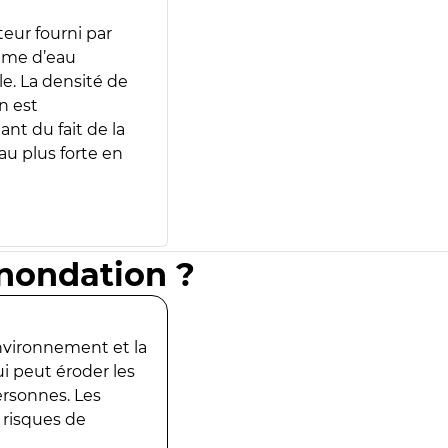
teur fourni par
lume d’eau
e. La densité de
n est
ant du fait de la
u plus forte en
inondation ?
environnement et la
ui peut éroder les
ersonnes. Les
 risques de