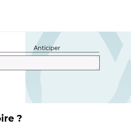
Anticiper
ire ?