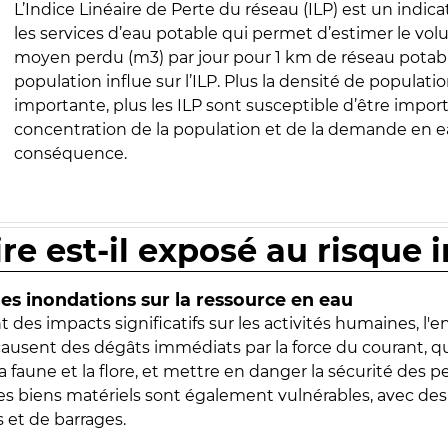
L’Indice Linéaire de Perte du réseau (ILP) est un indica
les services d’eau potable qui permet d’estimer le vo
moyen perdu (m3) par jour pour 1 km de réseau potabl
population influe sur l’ILP. Plus la densité de populatio
importante, plus les ILP sont susceptible d’être import
concentration de la population et de la demande en ea
conséquence.
ire est-il exposé au risque 
s inondations sur la ressource en eau
 des impacts significatifs sur les activités humaines, l'
 causent des dégâts immédiats par la force du courant, q
 faune et la flore, et mettre en danger la sécurité des p
 les biens matériels sont également vulnérables, avec des
 et de barrages.