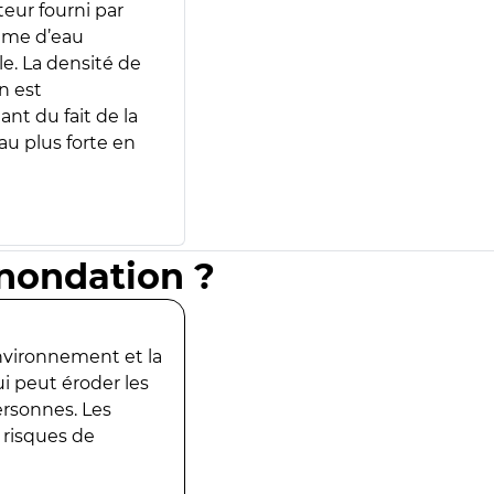
teur fourni par
lume d’eau
e. La densité de
n est
ant du fait de la
u plus forte en
inondation ?
environnement et la
ui peut éroder les
ersonnes. Les
 risques de