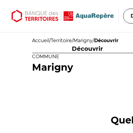
Aller au contenu principal
Aller au menu principal
Accueil
/
Territoire
/
Marigny
/
Découvrir
Découvrir
COMMUNE
Marigny
Quel