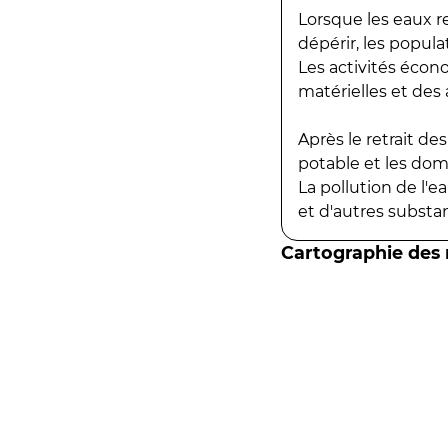
Lorsque les eaux r
dépérir, les popula
Les activités écon
matérielles et des a
Après le retrait d
potable et les do
La pollution de l'
et d'autres substanc
Cartographie des