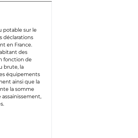
 potable sur le
es déclarations
ent en France.
abitant des
en fonction de
 brute, la
 les équipements
ment ainsi que la
sente la somme
e assainissement,
s.