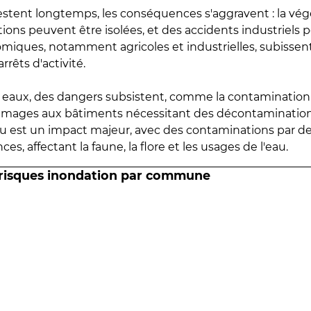
estent longtemps, les conséquences s'aggravent : la vé
tions peuvent être isolées, et des accidents industriels 
omiques, notamment agricoles et industrielles, subissen
rrêts d'activité.
es eaux, des dangers subsistent, comme la contamination
mmages aux bâtiments nécessitant des décontaminations
eau est un impact majeur, avec des contaminations par d
es, affectant la faune, la flore et les usages de l'eau.
 risques inondation par commune