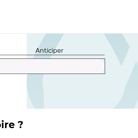
Anticiper
ire ?