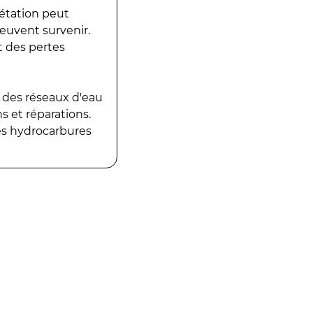
gétation peut
peuvent survenir.
t des pertes
 des réseaux d'eau
 et réparations.
es hydrocarbures