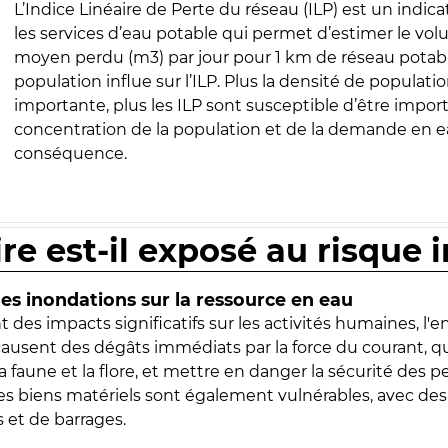
L’Indice Linéaire de Perte du réseau (ILP) est un indica
les services d’eau potable qui permet d’estimer le vo
moyen perdu (m3) par jour pour 1 km de réseau potabl
population influe sur l’ILP. Plus la densité de populatio
importante, plus les ILP sont susceptible d’être import
concentration de la population et de la demande en ea
conséquence.
ire est-il exposé au risque 
s inondations sur la ressource en eau
 des impacts significatifs sur les activités humaines, l'
 causent des dégâts immédiats par la force du courant, q
 faune et la flore, et mettre en danger la sécurité des p
 les biens matériels sont également vulnérables, avec des
 et de barrages.