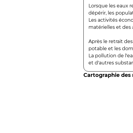
Lorsque les eaux r
dépérir, les popula
Les activités écon
matérielles et des a
Après le retrait d
potable et les do
La pollution de l'
et d'autres substanc
Cartographie des