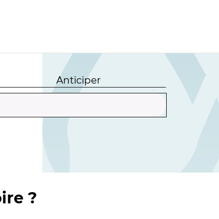
Anticiper
ire ?