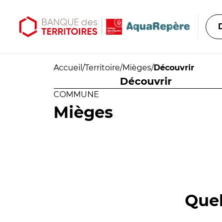
Aller au contenu principal
Aller au menu principal
Accueil
/
Territoire
/
Mièges
/
Découvrir
Découvrir
COMMUNE
Mièges
Quel