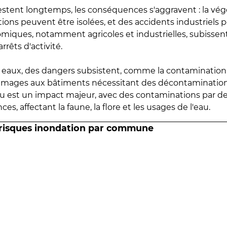
estent longtemps, les conséquences s'aggravent : la vé
tions peuvent être isolées, et des accidents industriels 
omiques, notamment agricoles et industrielles, subissen
rrêts d'activité.
es eaux, des dangers subsistent, comme la contamination
mmages aux bâtiments nécessitant des décontaminations
eau est un impact majeur, avec des contaminations par d
es, affectant la faune, la flore et les usages de l'eau.
 risques inondation par commune