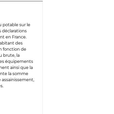
 potable sur le
s déclarations
ent en France.
abitant des
en fonction de
 brute, la
 les équipements
ment ainsi que la
sente la somme
e assainissement,
s.