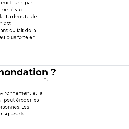
teur fourni par
lume d’eau
e. La densité de
n est
ant du fait de la
u plus forte en
inondation ?
environnement et la
ui peut éroder les
ersonnes. Les
 risques de