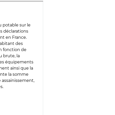
 potable sur le
es déclarations
ent en France.
abitant des
en fonction de
 brute, la
 les équipements
ment ainsi que la
sente la somme
e assainissement,
s.