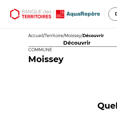
Aller au contenu principal
Aller au menu principal
Accueil
/
Territoire
/
Moissey
/
Découvrir
Découvrir
COMMUNE
Moissey
Quel