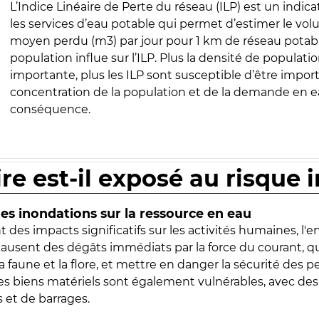
L’Indice Linéaire de Perte du réseau (ILP) est un indica
les services d’eau potable qui permet d’estimer le vo
moyen perdu (m3) par jour pour 1 km de réseau potabl
population influe sur l’ILP. Plus la densité de populatio
importante, plus les ILP sont susceptible d’être import
concentration de la population et de la demande en ea
conséquence.
ire est-il exposé au risque 
s inondations sur la ressource en eau
 des impacts significatifs sur les activités humaines, l'
 causent des dégâts immédiats par la force du courant, q
 faune et la flore, et mettre en danger la sécurité des p
 les biens matériels sont également vulnérables, avec des
 et de barrages.