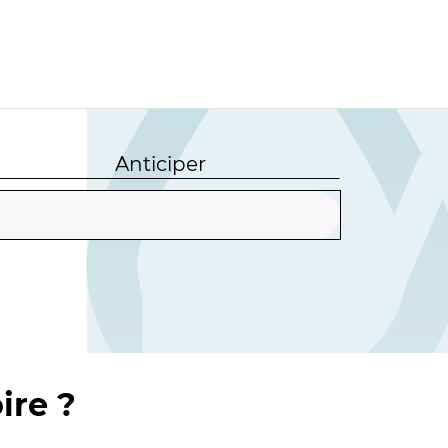
Anticiper
ire ?