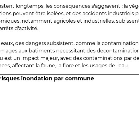
estent longtemps, les conséquences s'aggravent : la vé
tions peuvent être isolées, et des accidents industriels 
omiques, notamment agricoles et industrielles, subissen
rrêts d'activité.
es eaux, des dangers subsistent, comme la contamination
mmages aux bâtiments nécessitant des décontaminations
eau est un impact majeur, avec des contaminations par d
es, affectant la faune, la flore et les usages de l'eau.
 risques inondation par commune