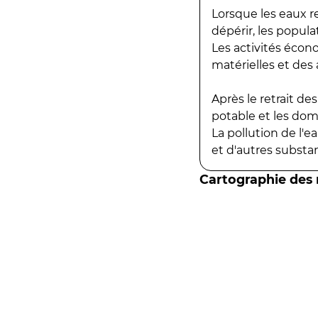
Lorsque les eaux r
dépérir, les popula
Les activités écon
matérielles et des a
Après le retrait d
potable et les do
La pollution de l'
et d'autres substanc
Cartographie des