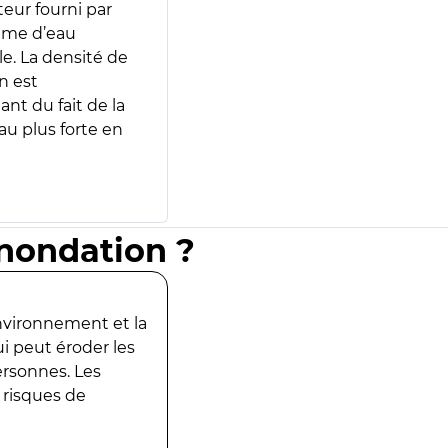
teur fourni par
lume d’eau
e. La densité de
n est
ant du fait de la
u plus forte en
inondation ?
environnement et la
ui peut éroder les
ersonnes. Les
 risques de