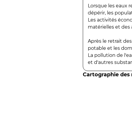
Lorsque les eaux r
dépérir, les popula
Les activités écon
matérielles et des a
Après le retrait d
potable et les do
La pollution de l'
et d'autres substanc
Cartographie des