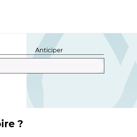
Anticiper
ire ?