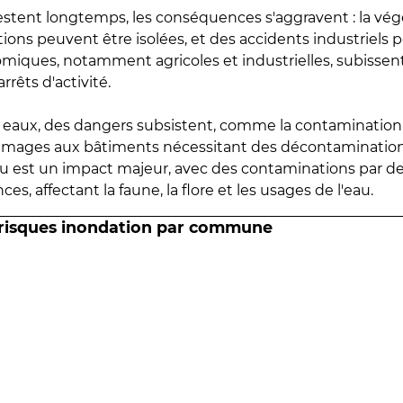
estent longtemps, les conséquences s'aggravent : la vé
tions peuvent être isolées, et des accidents industriels 
omiques, notamment agricoles et industrielles, subissen
rrêts d'activité.
es eaux, des dangers subsistent, comme la contamination
mmages aux bâtiments nécessitant des décontaminations
eau est un impact majeur, avec des contaminations par d
es, affectant la faune, la flore et les usages de l'eau.
 risques inondation par commune