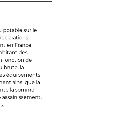
 potable sur le
 déclarations
ent en France.
abitant des
en fonction de
 brute, la
 les équipements
ment ainsi que la
sente la somme
e assainissement,
s.