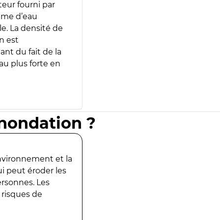
teur fourni par
lume d’eau
e. La densité de
n est
ant du fait de la
u plus forte en
inondation ?
environnement et la
ui peut éroder les
ersonnes. Les
 risques de