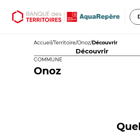
Aller au contenu principal
Aller au menu principal
Accueil
/
Territoire
/
Onoz
/
Découvrir
Découvrir
COMMUNE
Onoz
Quel