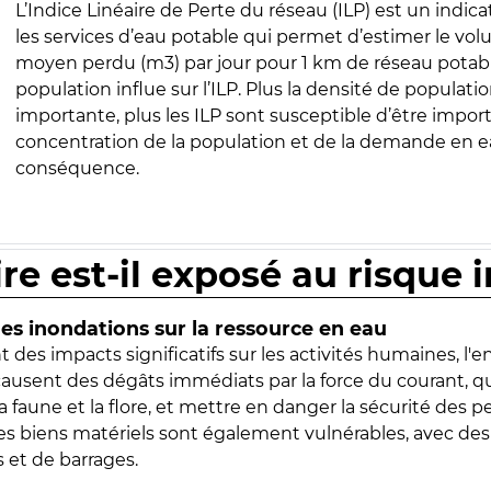
L’Indice Linéaire de Perte du réseau (ILP) est un indica
les services d’eau potable qui permet d’estimer le vo
moyen perdu (m3) par jour pour 1 km de réseau potabl
population influe sur l’ILP. Plus la densité de populatio
importante, plus les ILP sont susceptible d’être import
concentration de la population et de la demande en ea
conséquence.
ire est-il exposé au risque 
s inondations sur la ressource en eau
 des impacts significatifs sur les activités humaines, l'
 causent des dégâts immédiats par la force du courant, q
 faune et la flore, et mettre en danger la sécurité des p
 les biens matériels sont également vulnérables, avec des
 et de barrages.