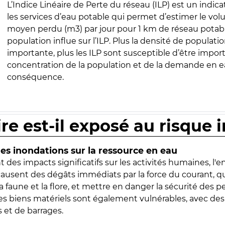
L’Indice Linéaire de Perte du réseau (ILP) est un indica
les services d’eau potable qui permet d’estimer le vo
moyen perdu (m3) par jour pour 1 km de réseau potabl
population influe sur l’ILP. Plus la densité de populatio
importante, plus les ILP sont susceptible d’être import
concentration de la population et de la demande en ea
conséquence.
ire est-il exposé au risque 
s inondations sur la ressource en eau
 des impacts significatifs sur les activités humaines, l'
 causent des dégâts immédiats par la force du courant, q
 faune et la flore, et mettre en danger la sécurité des p
 les biens matériels sont également vulnérables, avec des
 et de barrages.