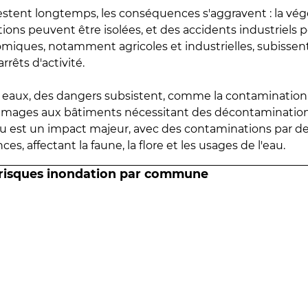
estent longtemps, les conséquences s'aggravent : la vé
tions peuvent être isolées, et des accidents industriels 
omiques, notamment agricoles et industrielles, subissen
rrêts d'activité.
es eaux, des dangers subsistent, comme la contamination
mmages aux bâtiments nécessitant des décontaminations
eau est un impact majeur, avec des contaminations par d
es, affectant la faune, la flore et les usages de l'eau.
 risques inondation par commune