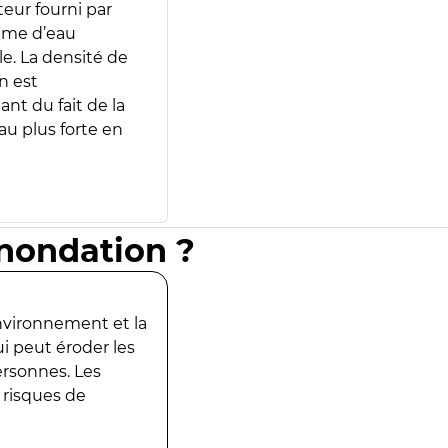
teur fourni par
lume d’eau
e. La densité de
n est
ant du fait de la
u plus forte en
inondation ?
environnement et la
ui peut éroder les
ersonnes. Les
 risques de