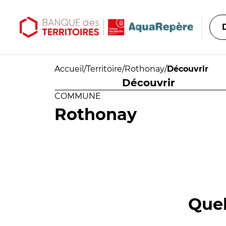
Aller au contenu principal
Aller au menu principal
Accueil
/
Territoire
/
Rothonay
/
Découvrir
Découvrir
COMMUNE
Rothonay
Quel