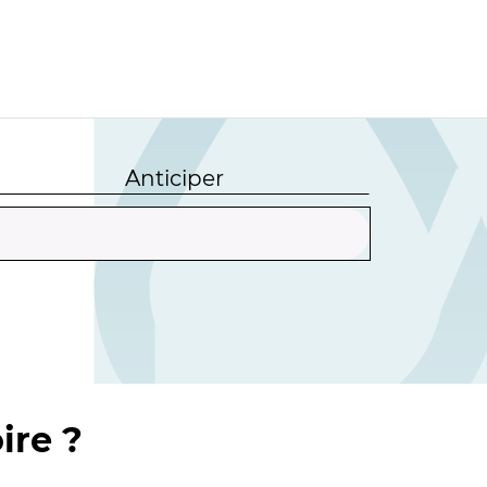
Anticiper
ire ?