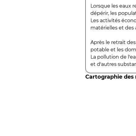
Lorsque les eaux r
dépérir, les popula
Les activités écon
matérielles et des a
Après le retrait d
potable et les do
La pollution de l'
et d'autres substanc
Cartographie des