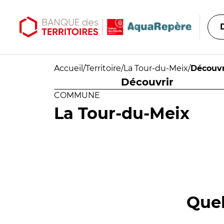
Aller au contenu principal
Aller au menu principal
Accueil
/
Territoire
/
La Tour-du-Meix
/
Découvr
Découvrir
COMMUNE
La Tour-du-Meix
Quel