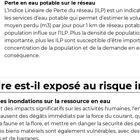
Perte en eau potable sur le réseau
L’Indice Linéaire de Perte du réseau (ILP) est un indica
les services d’eau potable qui permet d’estimer le vo
moyen perdu (m3) par jour pour 1 km de réseau potabl
population influe sur l’ILP. Plus la densité de populatio
importante, plus les ILP sont susceptible d’être import
concentration de la population et de la demande en ea
conséquence.
ire est-il exposé au risque 
s inondations sur la ressource en eau
 des impacts significatifs sur les activités humaines, l'
 causent des dégâts immédiats par la force du courant, q
 faune et la flore, et mettre en danger la sécurité des p
 les biens matériels sont également vulnérables, avec des
 et de barrages.