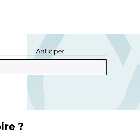
Anticiper
ire ?