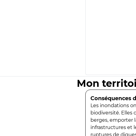
Mon territo
Conséquences de
Les inondations ont
biodiversité. Elles
berges, emporter la
infrastructures et
ruptures de digues