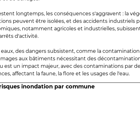
estent longtemps, les conséquences s'aggravent : la vé
tions peuvent être isolées, et des accidents industriels 
omiques, notamment agricoles et industrielles, subissen
rrêts d'activité.
es eaux, des dangers subsistent, comme la contamination
mmages aux bâtiments nécessitant des décontaminations
eau est un impact majeur, avec des contaminations par d
es, affectant la faune, la flore et les usages de l'eau.
 risques inondation par commune