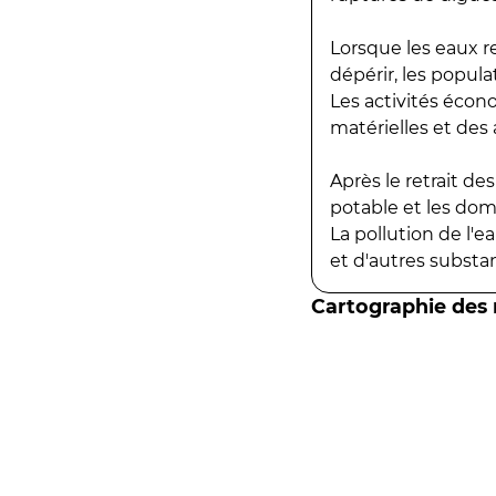
Lorsque les eaux r
dépérir, les popula
Les activités écon
matérielles et des a
Après le retrait d
potable et les do
La pollution de l'
et d'autres substanc
Cartographie des