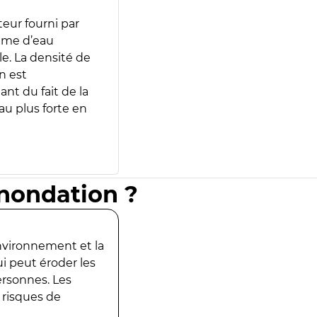
teur fourni par
lume d’eau
e. La densité de
n est
ant du fait de la
u plus forte en
inondation ?
environnement et la
ui peut éroder les
ersonnes. Les
 risques de