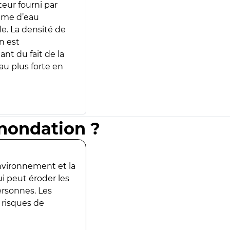
teur fourni par
lume d’eau
e. La densité de
n est
ant du fait de la
u plus forte en
inondation ?
environnement et la
ui peut éroder les
ersonnes. Les
 risques de