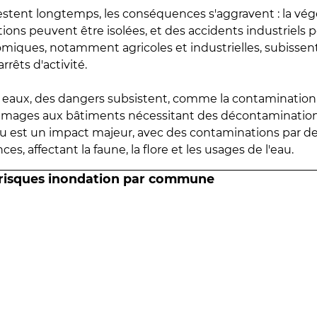
estent longtemps, les conséquences s'aggravent : la vé
tions peuvent être isolées, et des accidents industriels 
omiques, notamment agricoles et industrielles, subissen
rrêts d'activité.
es eaux, des dangers subsistent, comme la contamination
mmages aux bâtiments nécessitant des décontaminations
eau est un impact majeur, avec des contaminations par d
es, affectant la faune, la flore et les usages de l'eau.
 risques inondation par commune