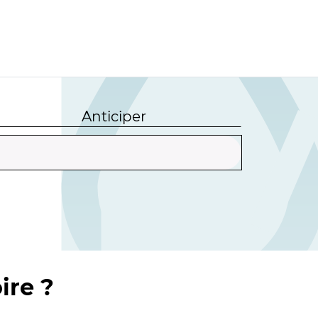
Anticiper
ire ?