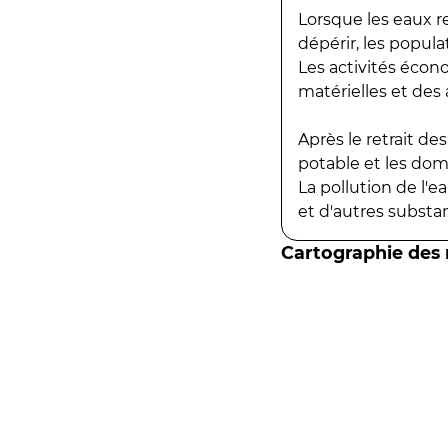
Lorsque les eaux r
dépérir, les popula
Les activités écon
matérielles et des a
Après le retrait d
potable et les do
La pollution de l'
et d'autres substanc
Cartographie des