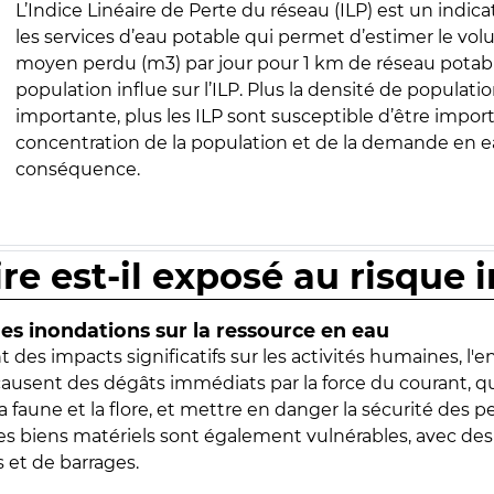
L’Indice Linéaire de Perte du réseau (ILP) est un indica
les services d’eau potable qui permet d’estimer le vo
moyen perdu (m3) par jour pour 1 km de réseau potabl
population influe sur l’ILP. Plus la densité de populatio
importante, plus les ILP sont susceptible d’être import
concentration de la population et de la demande en ea
conséquence.
ire est-il exposé au risque 
s inondations sur la ressource en eau
 des impacts significatifs sur les activités humaines, l'
 causent des dégâts immédiats par la force du courant, q
 faune et la flore, et mettre en danger la sécurité des p
 les biens matériels sont également vulnérables, avec des
 et de barrages.