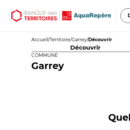
Aller au contenu principal
Aller au menu principal
Accueil
/
Territoire
/
Garrey
/
Découvrir
Découvrir
COMMUNE
Garrey
Quel