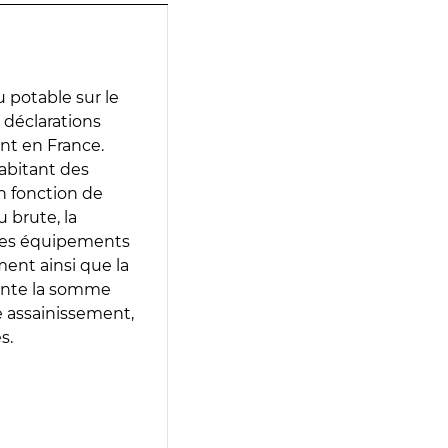
 potable sur le
s déclarations
ent en France.
abitant des
en fonction de
 brute, la
 les équipements
ment ainsi que la
sente la somme
e assainissement,
s.