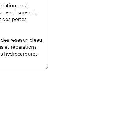
gétation peut
peuvent survenir.
t des pertes
 des réseaux d'eau
 et réparations.
es hydrocarbures