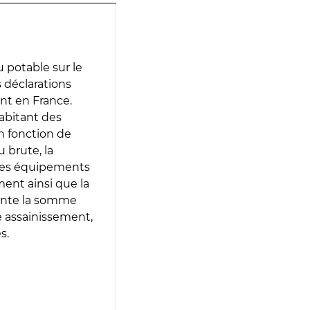
 potable sur le
s déclarations
ent en France.
abitant des
en fonction de
 brute, la
 les équipements
ment ainsi que la
sente la somme
e assainissement,
s.