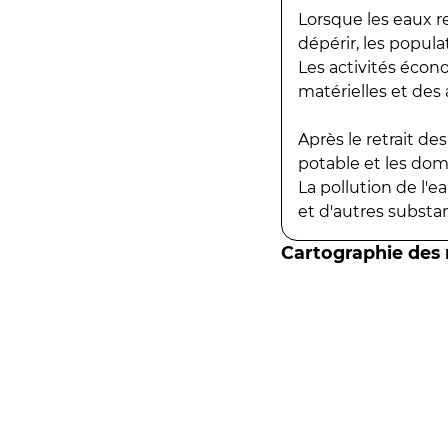
Lorsque les eaux r
dépérir, les popula
Les activités écon
matérielles et des a
Après le retrait d
potable et les do
La pollution de l'
et d'autres substanc
Cartographie des