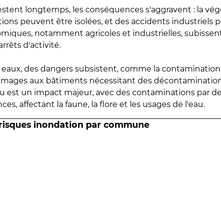
estent longtemps, les conséquences s'aggravent : la vé
tions peuvent être isolées, et des accidents industriels 
omiques, notamment agricoles et industrielles, subissen
rrêts d'activité.
es eaux, des dangers subsistent, comme la contamination
mmages aux bâtiments nécessitant des décontaminations
eau est un impact majeur, avec des contaminations par d
es, affectant la faune, la flore et les usages de l'eau.
 risques inondation par commune