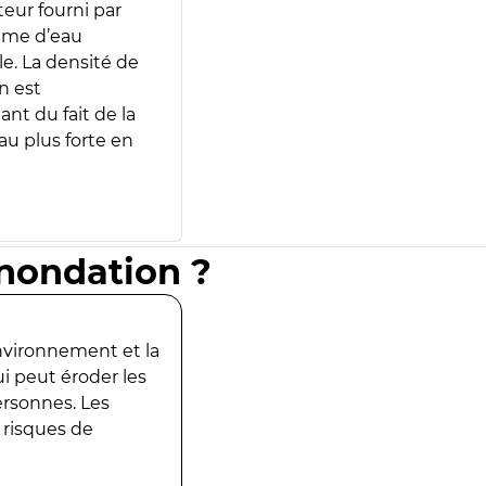
teur fourni par
lume d’eau
e. La densité de
n est
ant du fait de la
u plus forte en
inondation ?
environnement et la
ui peut éroder les
ersonnes. Les
 risques de