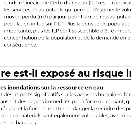
L’Indice Linéaire de Perte du réseau (ILP) est un indica
les services d’eau potable qui permet d’estimer le vo
moyen perdu (m3) par jour pour 1 km de réseau potabl
population influe sur l’ILP. Plus la densité de populatio
importante, plus les ILP sont susceptible d’être import
concentration de la population et de la demande en ea
conséquence.
ire est-il exposé au risque 
s inondations sur la ressource en eau
 des impacts significatifs sur les activités humaines, l'
 causent des dégâts immédiats par la force du courant, q
 faune et la flore, et mettre en danger la sécurité des p
 les biens matériels sont également vulnérables, avec des
 et de barrages.