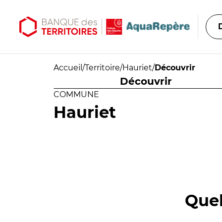
Aller au contenu principal
Aller au menu principal
Accueil
/
Territoire
/
Hauriet
/
Découvrir
Découvrir
COMMUNE
Hauriet
Quel