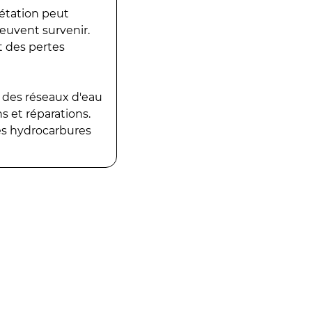
gétation peut
peuvent survenir.
t des pertes
 des réseaux d'eau
 et réparations.
es hydrocarbures