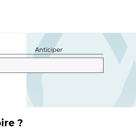
Anticiper
ire ?