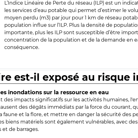
L’Indice Linéaire de Perte du réseau (ILP) est un indica
les services d’eau potable qui permet d’estimer le vo
moyen perdu (m3) par jour pour 1 km de réseau potabl
population influe sur l’ILP. Plus la densité de populatio
importante, plus les ILP sont susceptible d’être import
concentration de la population et de la demande en ea
conséquence.
ire est-il exposé au risque 
s inondations sur la ressource en eau
 des impacts significatifs sur les activités humaines, l'
 causent des dégâts immédiats par la force du courant, q
 faune et la flore, et mettre en danger la sécurité des p
 les biens matériels sont également vulnérables, avec des
 et de barrages.