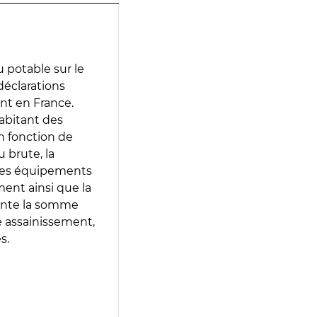
 potable sur le
 déclarations
ent en France.
abitant des
en fonction de
 brute, la
 les équipements
ment ainsi que la
sente la somme
e assainissement,
s.