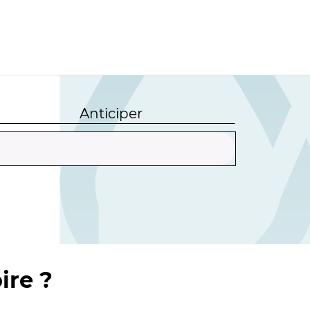
Anticiper
ire ?