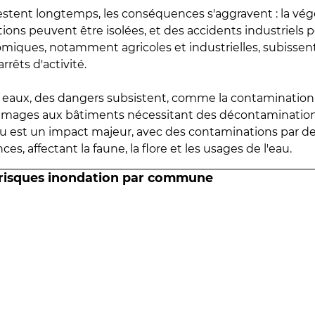
estent longtemps, les conséquences s'aggravent : la vé
tions peuvent être isolées, et des accidents industriels 
omiques, notamment agricoles et industrielles, subissen
rrêts d'activité.
es eaux, des dangers subsistent, comme la contamination
mmages aux bâtiments nécessitant des décontaminations
eau est un impact majeur, avec des contaminations par d
es, affectant la faune, la flore et les usages de l'eau.
 risques inondation par commune