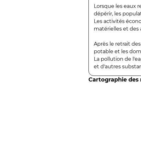
Lorsque les eaux r
dépérir, les popula
Les activités écon
matérielles et des a
Après le retrait d
potable et les do
La pollution de l'
et d'autres substanc
Cartographie des