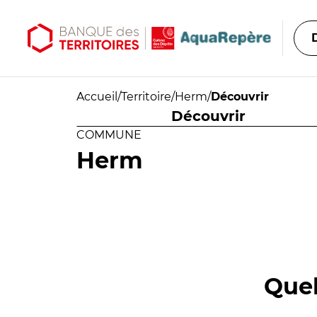
Aller au contenu principal
Aller au menu principal
Accueil
/
Territoire
/
Herm
/
Découvrir
Découvrir
COMMUNE
Herm
Quel