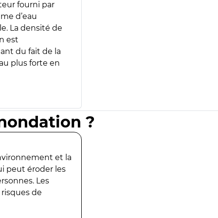
teur fourni par
lume d’eau
e. La densité de
n est
ant du fait de la
u plus forte en
inondation ?
environnement et la
ui peut éroder les
ersonnes. Les
 risques de