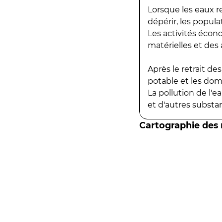
Lorsque les eaux r
dépérir, les popula
Les activités écon
matérielles et des a
Après le retrait d
potable et les do
La pollution de l'
et d'autres substanc
Cartographie des