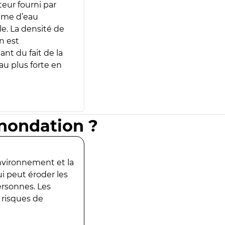
teur fourni par
lume d’eau
e. La densité de
n est
ant du fait de la
u plus forte en
inondation ?
environnement et la
ui peut éroder les
ersonnes. Les
 risques de