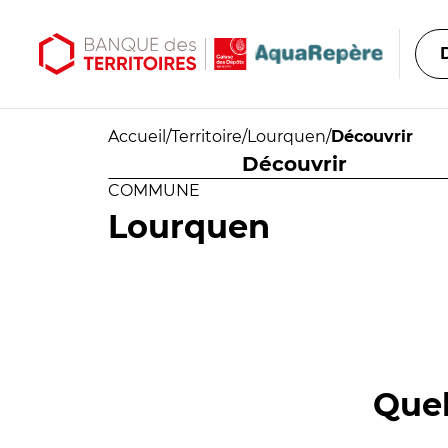
Aller au contenu principal
Aller au menu principal
Accueil
/
Territoire
/
Lourquen
/
Découvrir
Découvrir
COMMUNE
Lourquen
Quel