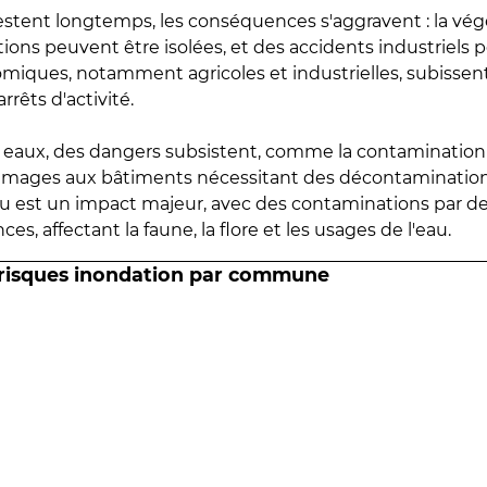
estent longtemps, les conséquences s'aggravent : la vé
tions peuvent être isolées, et des accidents industriels 
omiques, notamment agricoles et industrielles, subissen
rrêts d'activité.
es eaux, des dangers subsistent, comme la contamination
mmages aux bâtiments nécessitant des décontaminations
eau est un impact majeur, avec des contaminations par d
es, affectant la faune, la flore et les usages de l'eau.
 risques inondation par commune