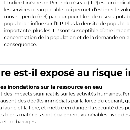
L’Indice Linéaire de Perte du réseau (ILP) est un indica
les services d’eau potable qui permet d’estimer le vo
moyen perdu (m3) par jour pour 1 km de réseau potabl
population influe sur l’ILP. Plus la densité de populatio
importante, plus les ILP sont susceptible d’être import
concentration de la population et de la demande en ea
conséquence.
ire est-il exposé au risque 
s inondations sur la ressource en eau
 des impacts significatifs sur les activités humaines, l'
 causent des dégâts immédiats par la force du courant, q
 faune et la flore, et mettre en danger la sécurité des p
 les biens matériels sont également vulnérables, avec des
 et de barrages.