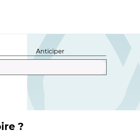
Anticiper
ire ?