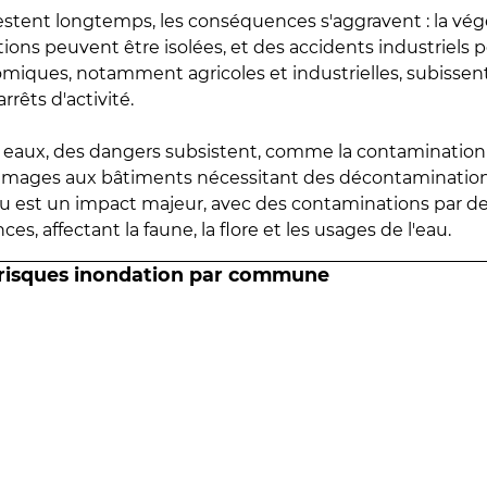
estent longtemps, les conséquences s'aggravent : la vé
tions peuvent être isolées, et des accidents industriels 
omiques, notamment agricoles et industrielles, subissen
rrêts d'activité.
es eaux, des dangers subsistent, comme la contamination
mmages aux bâtiments nécessitant des décontaminations
eau est un impact majeur, avec des contaminations par d
es, affectant la faune, la flore et les usages de l'eau.
 risques inondation par commune