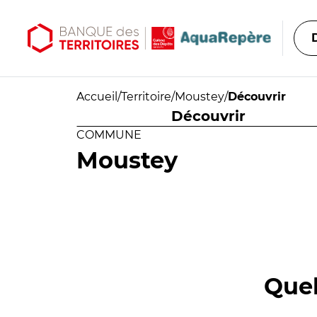
Aller au contenu principal
Aller au menu principal
Accueil
/
Territoire
/
Moustey
/
Découvrir
Découvrir
COMMUNE
Moustey
Quel