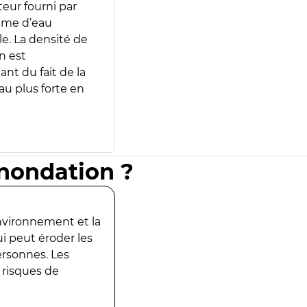
teur fourni par
lume d’eau
e. La densité de
n est
ant du fait de la
u plus forte en
inondation ?
environnement et la
ui peut éroder les
ersonnes. Les
 risques de