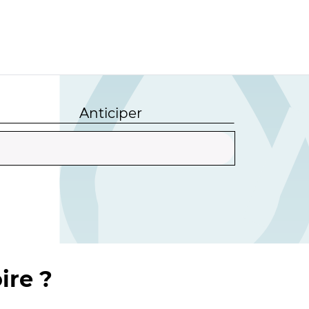
Anticiper
ire ?