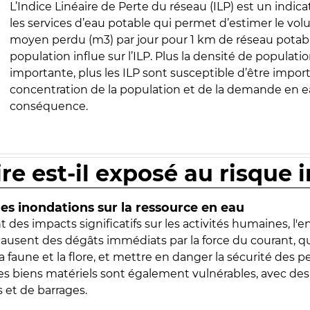
L’Indice Linéaire de Perte du réseau (ILP) est un indica
les services d’eau potable qui permet d’estimer le vo
moyen perdu (m3) par jour pour 1 km de réseau potabl
population influe sur l’ILP. Plus la densité de populatio
importante, plus les ILP sont susceptible d’être import
concentration de la population et de la demande en ea
conséquence.
ire est-il exposé au risque 
s inondations sur la ressource en eau
 des impacts significatifs sur les activités humaines, l'
 causent des dégâts immédiats par la force du courant, q
 faune et la flore, et mettre en danger la sécurité des p
 les biens matériels sont également vulnérables, avec des
 et de barrages.