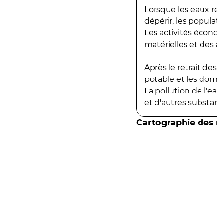
Lorsque les eaux r
dépérir, les popula
Les activités écon
matérielles et des a
Après le retrait d
potable et les do
La pollution de l'
et d'autres substanc
Cartographie des