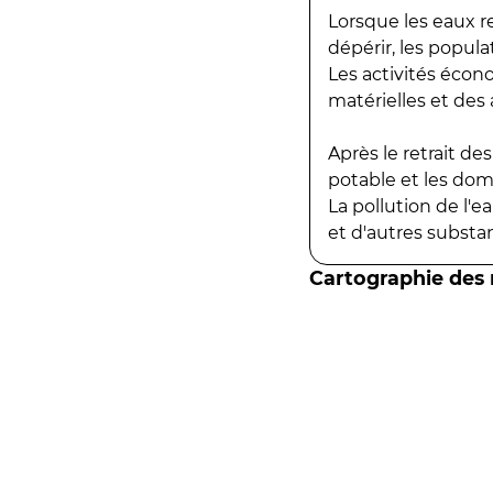
Lorsque les eaux r
dépérir, les popula
Les activités écon
matérielles et des a
Après le retrait d
potable et les do
La pollution de l'
et d'autres substanc
Cartographie des