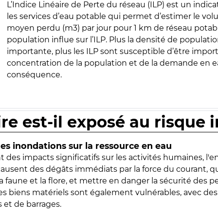
L’Indice Linéaire de Perte du réseau (ILP) est un indica
les services d’eau potable qui permet d’estimer le vo
moyen perdu (m3) par jour pour 1 km de réseau potabl
population influe sur l’ILP. Plus la densité de populatio
importante, plus les ILP sont susceptible d’être import
concentration de la population et de la demande en ea
conséquence.
ire est-il exposé au risque 
s inondations sur la ressource en eau
 des impacts significatifs sur les activités humaines, l'
 causent des dégâts immédiats par la force du courant, q
 faune et la flore, et mettre en danger la sécurité des p
 les biens matériels sont également vulnérables, avec des
 et de barrages.