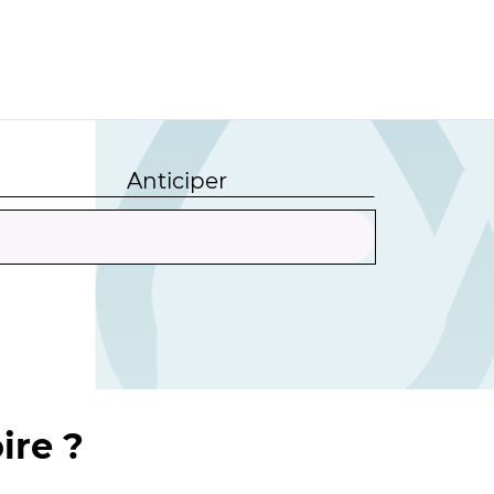
Anticiper
ire ?