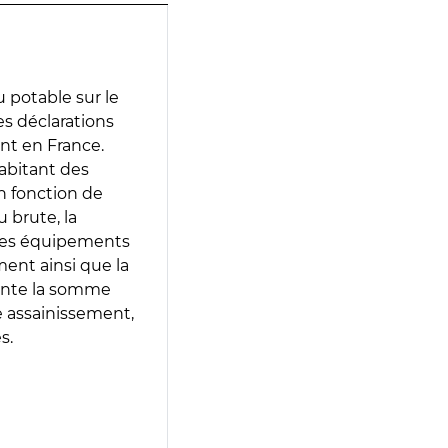
 potable sur le
des déclarations
ent en France.
abitant des
en fonction de
 brute, la
 les équipements
ment ainsi que la
sente la somme
e assainissement,
s.