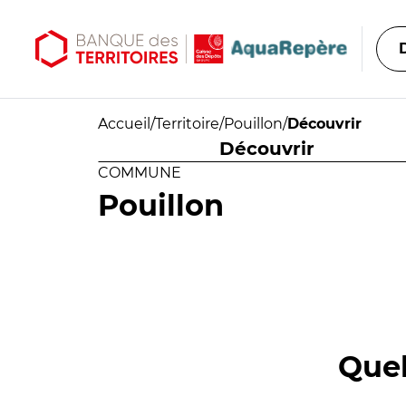
Aller au contenu principal
Aller au menu principal
Accueil
/
Territoire
/
Pouillon
/
Découvrir
Découvrir
COMMUNE
Pouillon
Quel