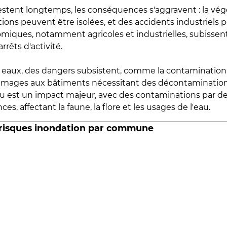
estent longtemps, les conséquences s'aggravent : la vé
tions peuvent être isolées, et des accidents industriels 
omiques, notamment agricoles et industrielles, subissen
rrêts d'activité.
es eaux, des dangers subsistent, comme la contamination
mmages aux bâtiments nécessitant des décontaminations
eau est un impact majeur, avec des contaminations par d
es, affectant la faune, la flore et les usages de l'eau.
 risques inondation par commune