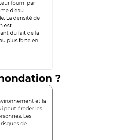
teur fourni par
lume d’eau
e. La densité de
n est
ant du fait de la
u plus forte en
inondation ?
environnement et la
ui peut éroder les
ersonnes. Les
 risques de