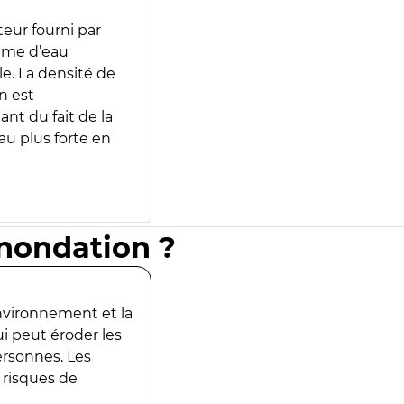
teur fourni par
lume d’eau
e. La densité de
n est
ant du fait de la
u plus forte en
inondation ?
environnement et la
ui peut éroder les
ersonnes. Les
 risques de