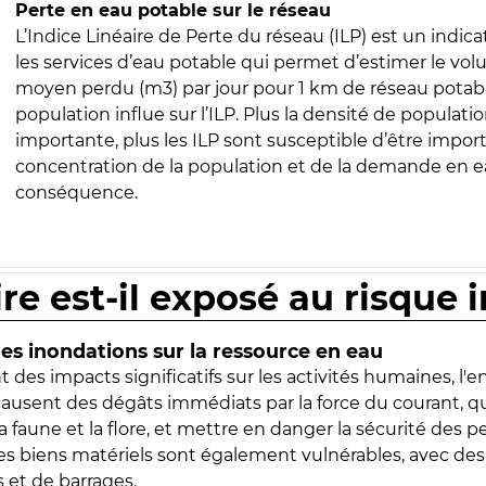
Perte en eau potable sur le réseau
L’Indice Linéaire de Perte du réseau (ILP) est un indica
les services d’eau potable qui permet d’estimer le vo
moyen perdu (m3) par jour pour 1 km de réseau potabl
population influe sur l’ILP. Plus la densité de populatio
importante, plus les ILP sont susceptible d’être import
concentration de la population et de la demande en ea
conséquence.
ire est-il exposé au risque 
s inondations sur la ressource en eau
 des impacts significatifs sur les activités humaines, l'
 causent des dégâts immédiats par la force du courant, q
 faune et la flore, et mettre en danger la sécurité des p
 les biens matériels sont également vulnérables, avec des
 et de barrages.