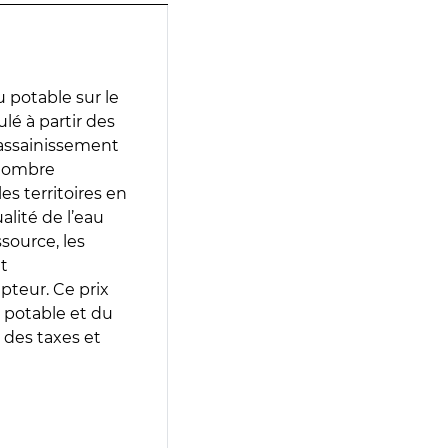
 potable sur le
ulé à partir des
d’assainissement
 nombre
es territoires en
lité de l’eau
source, les
t
epteur. Ce prix
 potable et du
 des taxes et