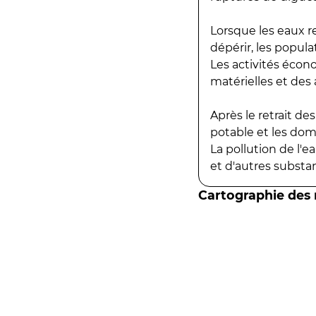
Lorsque les eaux r
dépérir, les popula
Les activités écon
matérielles et des a
Après le retrait d
potable et les do
La pollution de l'
et d'autres substanc
Cartographie des