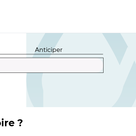
Anticiper
ire ?