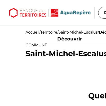
Aller au contenu principal
Aller au menu principal
Accueil
/
Territoire
/
Saint-Michel-Escalus
/
Déc
Découvrir
COMMUNE
Saint-Michel-Escalu
Quel