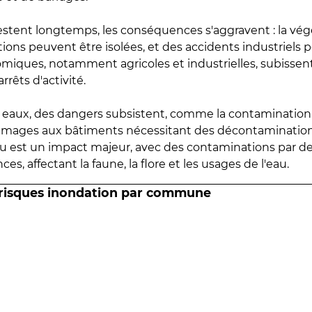
estent longtemps, les conséquences s'aggravent : la vé
tions peuvent être isolées, et des accidents industriels 
omiques, notamment agricoles et industrielles, subissen
rrêts d'activité.
es eaux, des dangers subsistent, comme la contamination
mmages aux bâtiments nécessitant des décontaminations
eau est un impact majeur, avec des contaminations par d
es, affectant la faune, la flore et les usages de l'eau.
 risques inondation par commune