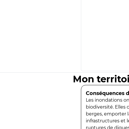
Mon territo
Conséquences de
Les inondations ont
biodiversité. Elles
berges, emporter la
infrastructures et
ruptures de digues