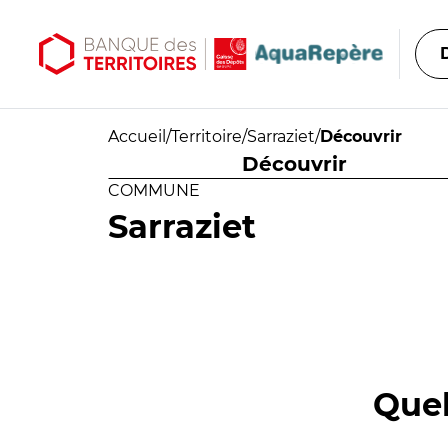
Aller au contenu principal
Aller au menu principal
Accueil
/
Territoire
/
Sarraziet
/
Découvrir
Découvrir
COMMUNE
Sarraziet
Quel