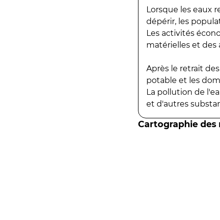
Lorsque les eaux r
dépérir, les popula
Les activités écon
matérielles et des a
Après le retrait d
potable et les do
La pollution de l'
et d'autres substanc
Cartographie des