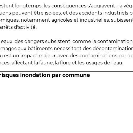
estent longtemps, les conséquences s'aggravent : la vé
tions peuvent être isolées, et des accidents industriels 
omiques, notamment agricoles et industrielles, subissen
rrêts d'activité.
es eaux, des dangers subsistent, comme la contamination
mmages aux bâtiments nécessitant des décontaminations
eau est un impact majeur, avec des contaminations par d
es, affectant la faune, la flore et les usages de l'eau.
 risques inondation par commune