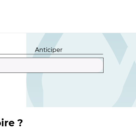
Anticiper
ire ?