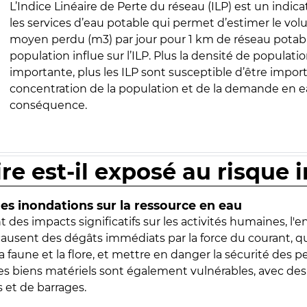
L’Indice Linéaire de Perte du réseau (ILP) est un indica
les services d’eau potable qui permet d’estimer le vo
moyen perdu (m3) par jour pour 1 km de réseau potabl
population influe sur l’ILP. Plus la densité de populatio
importante, plus les ILP sont susceptible d’être import
concentration de la population et de la demande en ea
conséquence.
ire est-il exposé au risque 
s inondations sur la ressource en eau
 des impacts significatifs sur les activités humaines, l'
 causent des dégâts immédiats par la force du courant, q
 faune et la flore, et mettre en danger la sécurité des p
 les biens matériels sont également vulnérables, avec des
 et de barrages.