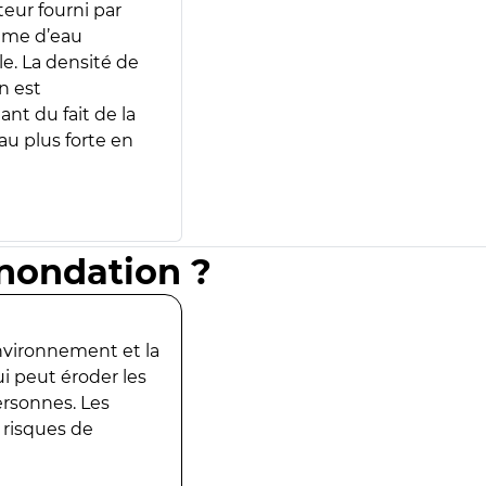
teur fourni par
lume d’eau
e. La densité de
n est
ant du fait de la
u plus forte en
inondation ?
environnement et la
ui peut éroder les
ersonnes. Les
 risques de