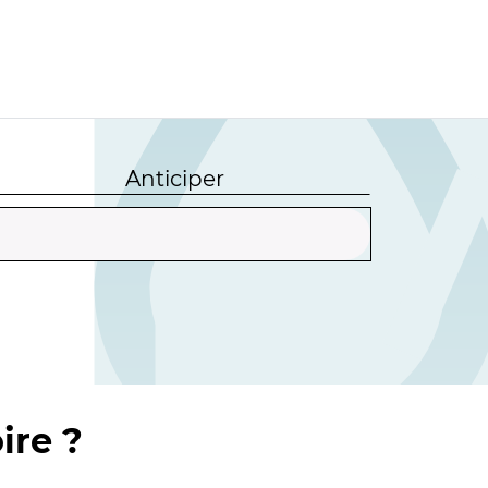
Anticiper
ire ?