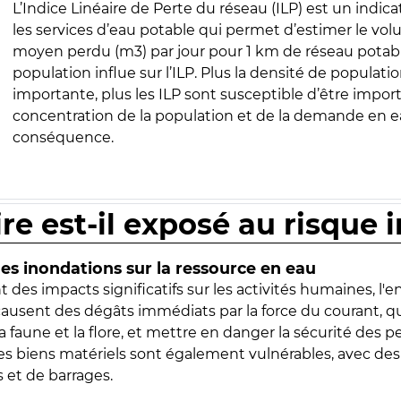
L’Indice Linéaire de Perte du réseau (ILP) est un indica
les services d’eau potable qui permet d’estimer le vo
moyen perdu (m3) par jour pour 1 km de réseau potabl
population influe sur l’ILP. Plus la densité de populatio
importante, plus les ILP sont susceptible d’être import
concentration de la population et de la demande en ea
conséquence.
ire est-il exposé au risque 
s inondations sur la ressource en eau
 des impacts significatifs sur les activités humaines, l'
 causent des dégâts immédiats par la force du courant, q
 faune et la flore, et mettre en danger la sécurité des p
 les biens matériels sont également vulnérables, avec des
 et de barrages.