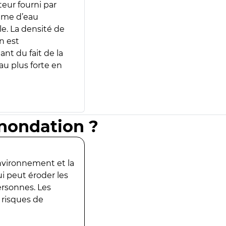
teur fourni par
lume d’eau
e. La densité de
n est
ant du fait de la
u plus forte en
inondation ?
environnement et la
ui peut éroder les
ersonnes. Les
 risques de