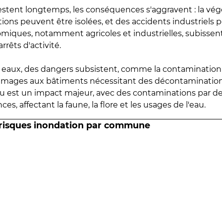
estent longtemps, les conséquences s'aggravent : la vé
tions peuvent être isolées, et des accidents industriels 
omiques, notamment agricoles et industrielles, subissen
rrêts d'activité.
es eaux, des dangers subsistent, comme la contamination
mmages aux bâtiments nécessitant des décontaminations
eau est un impact majeur, avec des contaminations par d
es, affectant la faune, la flore et les usages de l'eau.
 risques inondation par commune