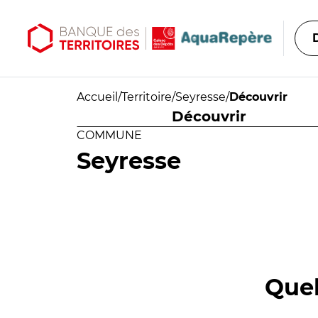
Aller au contenu principal
Aller au menu principal
Accueil
/
Territoire
/
Seyresse
/
Découvrir
Découvrir
COMMUNE
Seyresse
Quel