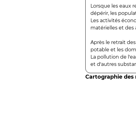
Lorsque les eaux r
dépérir, les popula
Les activités écon
matérielles et des a
Après le retrait d
potable et les do
La pollution de l'
et d'autres substanc
Cartographie des