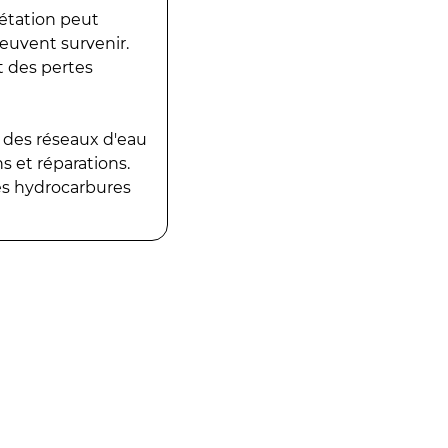
gétation peut
peuvent survenir.
t des pertes
 des réseaux d'eau
 et réparations.
es hydrocarbures