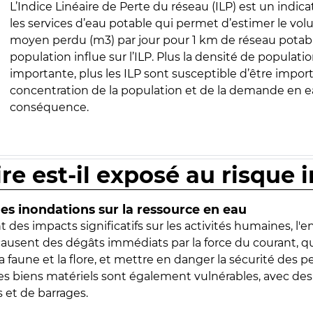
L’Indice Linéaire de Perte du réseau (ILP) est un indica
les services d’eau potable qui permet d’estimer le vo
moyen perdu (m3) par jour pour 1 km de réseau potabl
population influe sur l’ILP. Plus la densité de populatio
importante, plus les ILP sont susceptible d’être import
concentration de la population et de la demande en ea
conséquence.
ire est-il exposé au risque 
s inondations sur la ressource en eau
 des impacts significatifs sur les activités humaines, l'
 causent des dégâts immédiats par la force du courant, q
 faune et la flore, et mettre en danger la sécurité des p
 les biens matériels sont également vulnérables, avec des
 et de barrages.