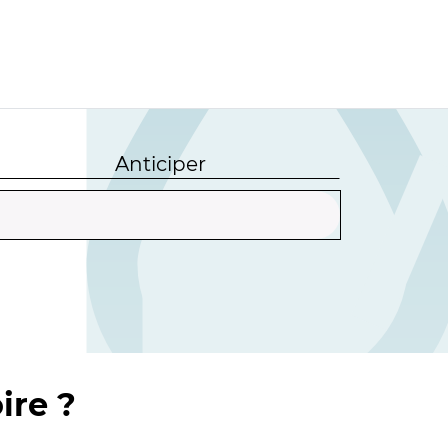
Anticiper
ire ?