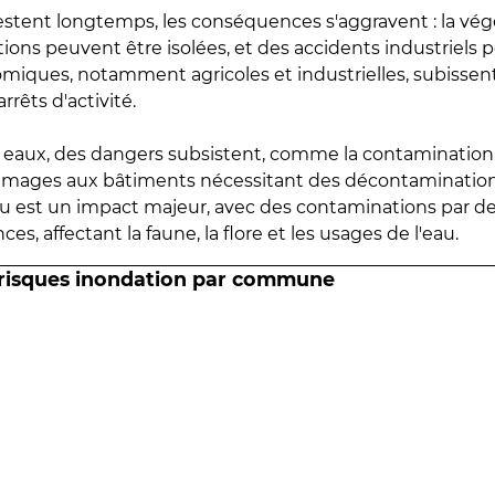
estent longtemps, les conséquences s'aggravent : la vé
tions peuvent être isolées, et des accidents industriels 
omiques, notamment agricoles et industrielles, subissen
rrêts d'activité.
es eaux, des dangers subsistent, comme la contamination
mmages aux bâtiments nécessitant des décontaminations
eau est un impact majeur, avec des contaminations par d
es, affectant la faune, la flore et les usages de l'eau.
 risques inondation par commune