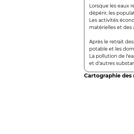
Lorsque les eaux r
dépérir, les popula
Les activités écon
matérielles et des a
Après le retrait d
potable et les do
La pollution de l'
et d'autres substanc
Cartographie des