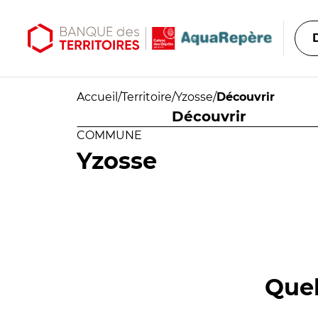
Aller au contenu principal
Aller au menu principal
Accueil
/
Territoire
/
Yzosse
/
Découvrir
Découvrir
COMMUNE
Yzosse
Quel