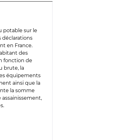
 potable sur le
s déclarations
ent en France.
abitant des
en fonction de
 brute, la
 les équipements
ment ainsi que la
sente la somme
e assainissement,
s.