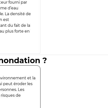
teur fourni par
lume d’eau
e. La densité de
n est
ant du fait de la
u plus forte en
inondation ?
environnement et la
ui peut éroder les
ersonnes. Les
 risques de