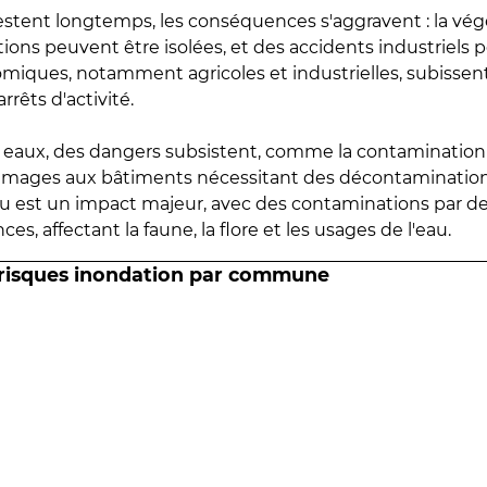
estent longtemps, les conséquences s'aggravent : la vé
tions peuvent être isolées, et des accidents industriels 
omiques, notamment agricoles et industrielles, subissen
rrêts d'activité.
es eaux, des dangers subsistent, comme la contamination
mmages aux bâtiments nécessitant des décontaminations
eau est un impact majeur, avec des contaminations par d
es, affectant la faune, la flore et les usages de l'eau.
 risques inondation par commune