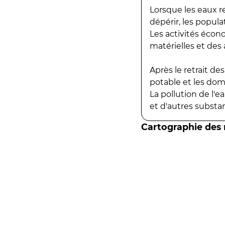
Lorsque les eaux r
dépérir, les popula
Les activités écon
matérielles et des a
Après le retrait d
potable et les do
La pollution de l'
et d'autres substanc
Cartographie des