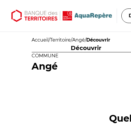
Aller au contenu principal
Aller au menu principal
Accueil
/
Territoire
/
Angé
/
Découvrir
Découvrir
COMMUNE
Angé
Quel