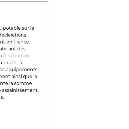
 potable sur le
 déclarations
ent en France.
abitant des
en fonction de
 brute, la
 les équipements
ment ainsi que la
sente la somme
e assainissement,
s.