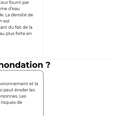
teur fourni par
lume d’eau
e. La densité de
n est
ant du fait de la
u plus forte en
inondation ?
environnement et la
ui peut éroder les
ersonnes. Les
 risques de