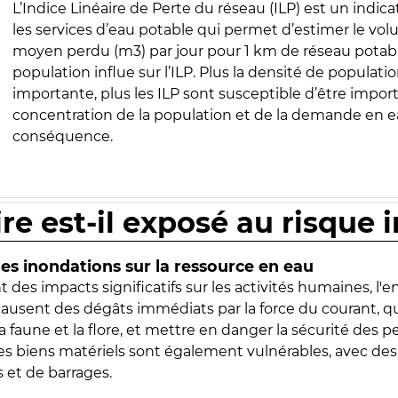
L’Indice Linéaire de Perte du réseau (ILP) est un indica
les services d’eau potable qui permet d’estimer le vo
moyen perdu (m3) par jour pour 1 km de réseau potabl
population influe sur l’ILP. Plus la densité de populatio
importante, plus les ILP sont susceptible d’être import
concentration de la population et de la demande en ea
conséquence.
ire est-il exposé au risque 
s inondations sur la ressource en eau
 des impacts significatifs sur les activités humaines, l'
 causent des dégâts immédiats par la force du courant, q
 faune et la flore, et mettre en danger la sécurité des p
 les biens matériels sont également vulnérables, avec des
 et de barrages.