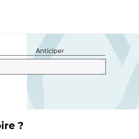
Anticiper
ire ?