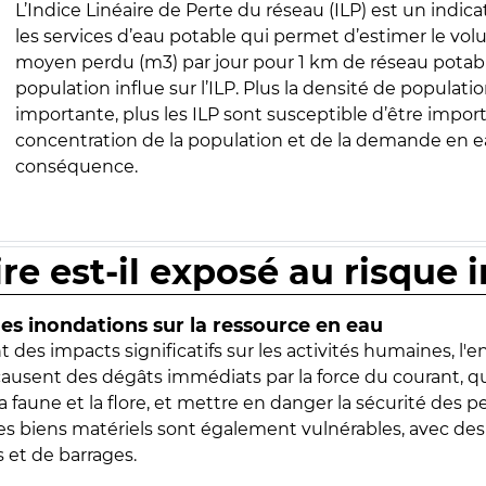
L’Indice Linéaire de Perte du réseau (ILP) est un indica
les services d’eau potable qui permet d’estimer le vo
moyen perdu (m3) par jour pour 1 km de réseau potabl
population influe sur l’ILP. Plus la densité de populatio
importante, plus les ILP sont susceptible d’être import
concentration de la population et de la demande en ea
conséquence.
ire est-il exposé au risque 
s inondations sur la ressource en eau
 des impacts significatifs sur les activités humaines, l'
 causent des dégâts immédiats par la force du courant, q
 faune et la flore, et mettre en danger la sécurité des p
 les biens matériels sont également vulnérables, avec des
 et de barrages.