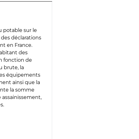
 potable sur le
ir des déclarations
ent en France.
abitant des
en fonction de
 brute, la
 les équipements
ment ainsi que la
sente la somme
e assainissement,
s.