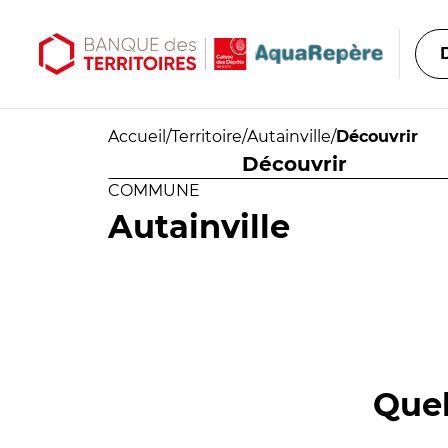
Aller au contenu principal
Aller au menu principal
Accueil
/
Territoire
/
Autainville
/
Découvrir
Découvrir
COMMUNE
Autainville
Quel