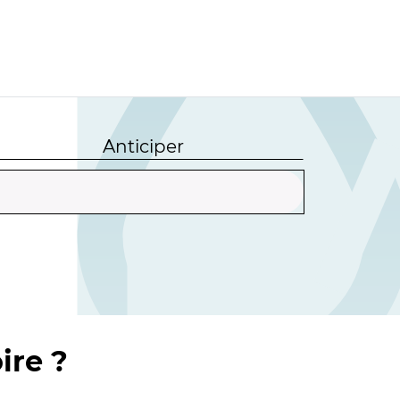
Anticiper
ire ?