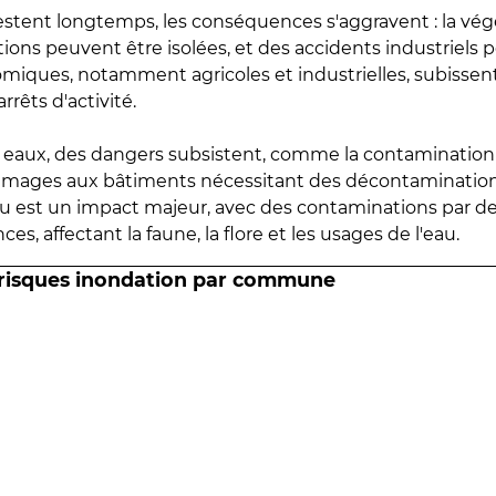
estent longtemps, les conséquences s'aggravent : la vé
tions peuvent être isolées, et des accidents industriels 
omiques, notamment agricoles et industrielles, subissen
rrêts d'activité.
es eaux, des dangers subsistent, comme la contamination
mmages aux bâtiments nécessitant des décontaminations
eau est un impact majeur, avec des contaminations par d
es, affectant la faune, la flore et les usages de l'eau.
 risques inondation par commune