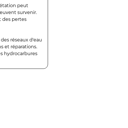
gétation peut
peuvent survenir.
t des pertes
 des réseaux d'eau
 et réparations.
es hydrocarbures