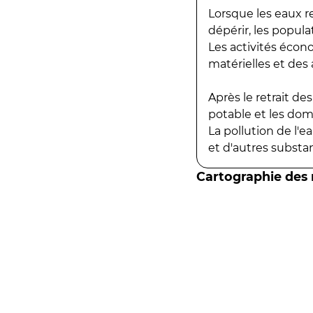
Lorsque les eaux r
dépérir, les popula
Les activités écon
matérielles et des a
Après le retrait d
potable et les do
La pollution de l'
et d'autres substanc
Cartographie des