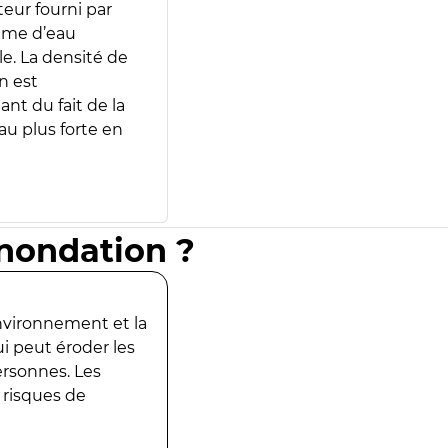
teur fourni par
lume d’eau
e. La densité de
n est
ant du fait de la
u plus forte en
inondation ?
environnement et la
ui peut éroder les
ersonnes. Les
 risques de