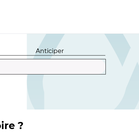
Anticiper
ire ?