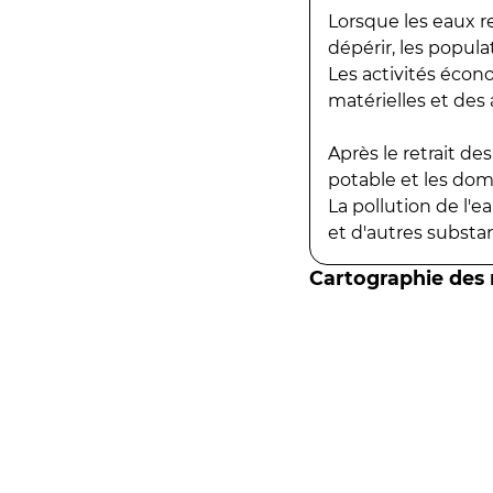
Lorsque les eaux r
dépérir, les popula
Les activités écon
matérielles et des a
Après le retrait d
potable et les do
La pollution de l'
et d'autres substanc
Cartographie des