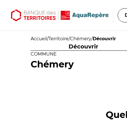
Aller au contenu principal
Aller au menu principal
Accueil
/
Territoire
/
Chémery
/
Découvrir
Découvrir
COMMUNE
Chémery
Quel