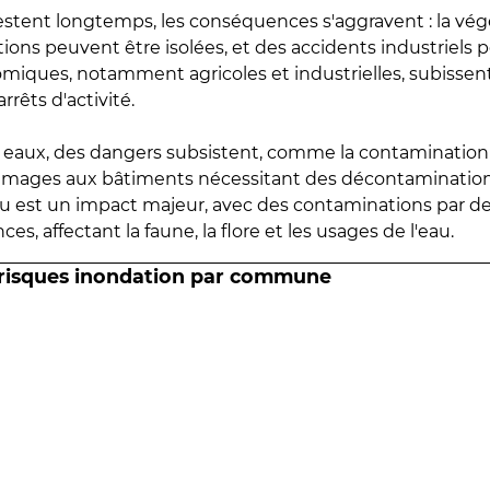
estent longtemps, les conséquences s'aggravent : la vé
tions peuvent être isolées, et des accidents industriels 
omiques, notamment agricoles et industrielles, subissen
rrêts d'activité.
es eaux, des dangers subsistent, comme la contamination
mmages aux bâtiments nécessitant des décontaminations
eau est un impact majeur, avec des contaminations par d
es, affectant la faune, la flore et les usages de l'eau.
 risques inondation par commune