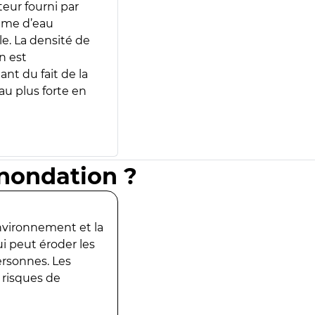
teur fourni par
lume d’eau
e. La densité de
n est
ant du fait de la
u plus forte en
inondation ?
environnement et la
ui peut éroder les
ersonnes. Les
 risques de