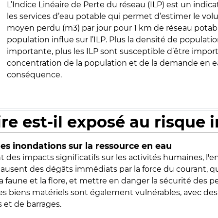
L’Indice Linéaire de Perte du réseau (ILP) est un indica
les services d’eau potable qui permet d’estimer le vo
moyen perdu (m3) par jour pour 1 km de réseau potabl
population influe sur l’ILP. Plus la densité de populatio
importante, plus les ILP sont susceptible d’être import
concentration de la population et de la demande en ea
conséquence.
ire est-il exposé au risque 
s inondations sur la ressource en eau
 des impacts significatifs sur les activités humaines, l'
 causent des dégâts immédiats par la force du courant, q
 faune et la flore, et mettre en danger la sécurité des p
 les biens matériels sont également vulnérables, avec des
 et de barrages.