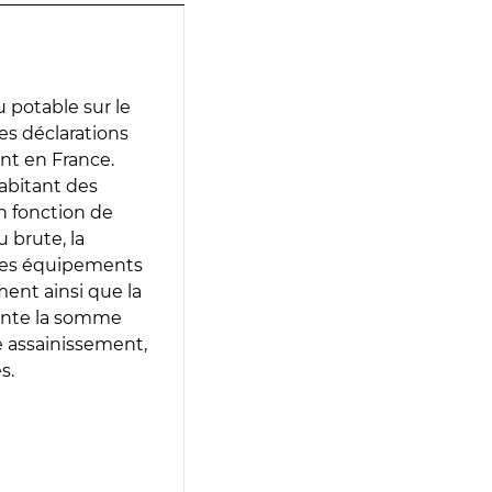
 potable sur le
des déclarations
ent en France.
abitant des
en fonction de
 brute, la
 les équipements
ment ainsi que la
sente la somme
e assainissement,
s.