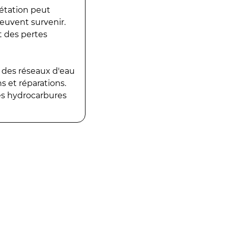
gétation peut
peuvent survenir.
t des pertes
 des réseaux d'eau
 et réparations.
es hydrocarbures