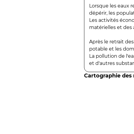
Lorsque les eaux r
dépérir, les popula
Les activités écon
matérielles et des a
Après le retrait d
potable et les do
La pollution de l'
et d'autres substanc
Cartographie des