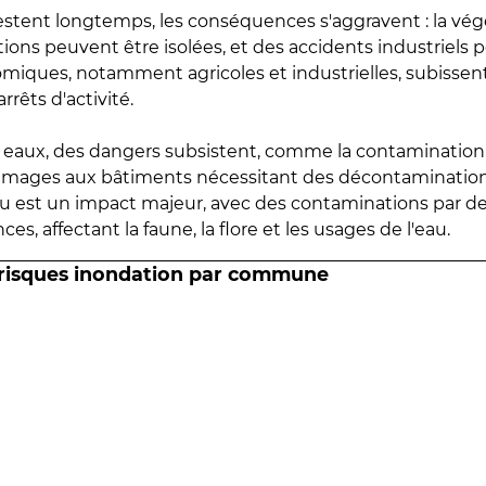
estent longtemps, les conséquences s'aggravent : la vé
tions peuvent être isolées, et des accidents industriels 
omiques, notamment agricoles et industrielles, subissen
rrêts d'activité.
es eaux, des dangers subsistent, comme la contamination
mmages aux bâtiments nécessitant des décontaminations
eau est un impact majeur, avec des contaminations par d
es, affectant la faune, la flore et les usages de l'eau.
 risques inondation par commune