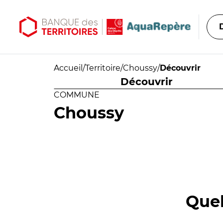
Aller au contenu principal
Aller au menu principal
Accueil
/
Territoire
/
Choussy
/
Découvrir
Découvrir
COMMUNE
Choussy
Quel