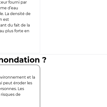
teur fourni par
lume d’eau
e. La densité de
n est
ant du fait de la
u plus forte en
inondation ?
environnement et la
ui peut éroder les
ersonnes. Les
 risques de