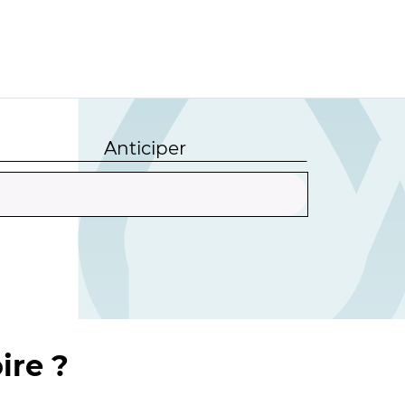
Anticiper
ire ?