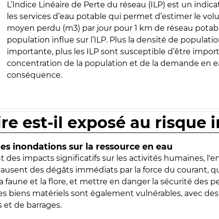
L’Indice Linéaire de Perte du réseau (ILP) est un indica
les services d’eau potable qui permet d’estimer le vo
moyen perdu (m3) par jour pour 1 km de réseau potabl
population influe sur l’ILP. Plus la densité de populatio
importante, plus les ILP sont susceptible d’être import
concentration de la population et de la demande en ea
conséquence.
ire est-il exposé au risque 
s inondations sur la ressource en eau
 des impacts significatifs sur les activités humaines, l'
 causent des dégâts immédiats par la force du courant, q
 faune et la flore, et mettre en danger la sécurité des p
 les biens matériels sont également vulnérables, avec des
 et de barrages.