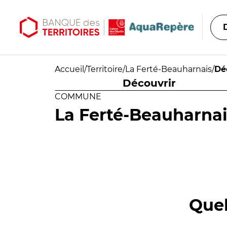
Aller au contenu principal
Aller au menu principal
Accueil
/
Territoire
/
La Ferté-Beauharnais
/
Dé
Découvrir
COMMUNE
La Ferté-Beauharna
Quel