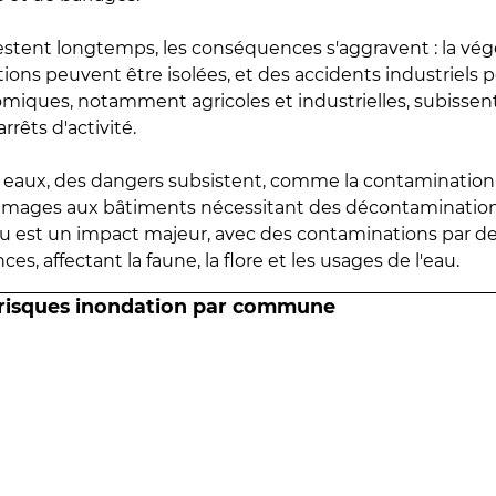
estent longtemps, les conséquences s'aggravent : la vé
tions peuvent être isolées, et des accidents industriels 
omiques, notamment agricoles et industrielles, subissen
rrêts d'activité.
es eaux, des dangers subsistent, comme la contamination
mmages aux bâtiments nécessitant des décontaminations
eau est un impact majeur, avec des contaminations par d
es, affectant la faune, la flore et les usages de l'eau.
 risques inondation par commune