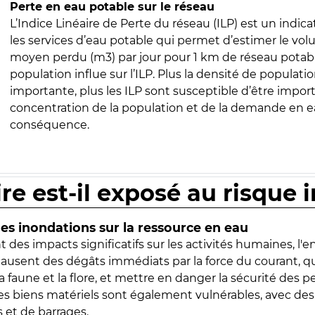
Perte en eau potable sur le réseau
L’Indice Linéaire de Perte du réseau (ILP) est un indica
les services d’eau potable qui permet d’estimer le vo
moyen perdu (m3) par jour pour 1 km de réseau potabl
population influe sur l’ILP. Plus la densité de populatio
importante, plus les ILP sont susceptible d’être import
concentration de la population et de la demande en ea
conséquence.
ire est-il exposé au risque 
s inondations sur la ressource en eau
 des impacts significatifs sur les activités humaines, l'
 causent des dégâts immédiats par la force du courant, q
 faune et la flore, et mettre en danger la sécurité des p
 les biens matériels sont également vulnérables, avec des
 et de barrages.