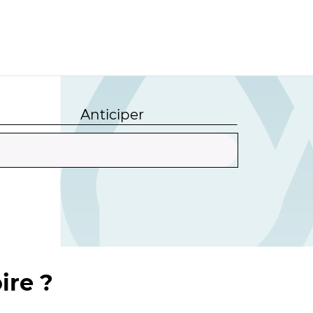
Anticiper
ire ?