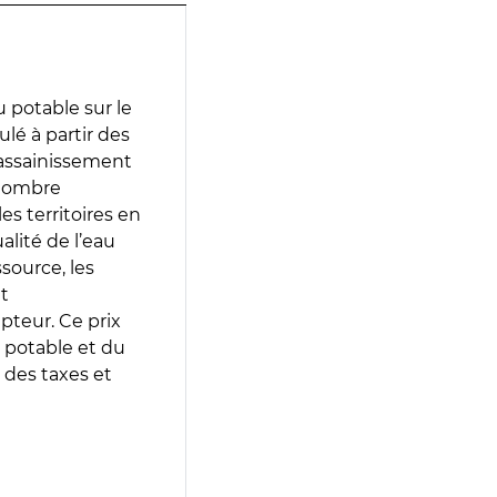
 potable sur le
ulé à partir des
d’assainissement
 nombre
es territoires en
lité de l’eau
source, les
t
epteur. Ce prix
 potable et du
 des taxes et