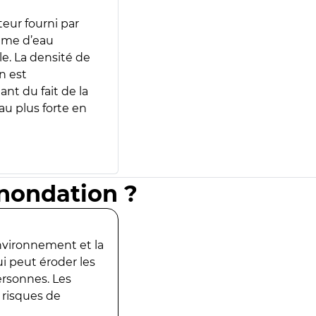
teur fourni par
lume d’eau
e. La densité de
n est
ant du fait de la
u plus forte en
inondation ?
environnement et la
ui peut éroder les
ersonnes. Les
 risques de