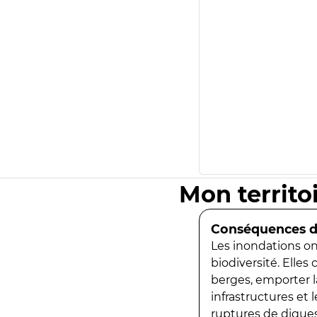
Mon territo
Conséquences de
Les inondations ont
biodiversité. Elles
berges, emporter la
infrastructures et
ruptures de digues