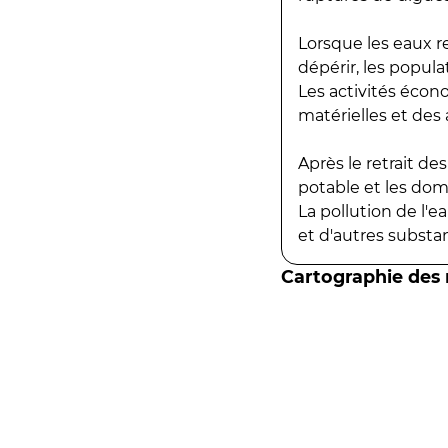
Lorsque les eaux r
dépérir, les popula
Les activités écon
matérielles et des a
Après le retrait d
potable et les do
La pollution de l'
et d'autres substanc
Cartographie des