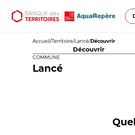
Aller au contenu principal
Aller au menu principal
Accueil
/
Territoire
/
Lancé
/
Découvrir
Découvrir
COMMUNE
Lancé
Quel