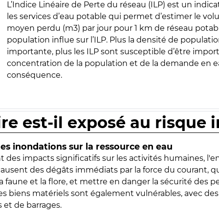
L’Indice Linéaire de Perte du réseau (ILP) est un indica
les services d’eau potable qui permet d’estimer le vo
moyen perdu (m3) par jour pour 1 km de réseau potabl
population influe sur l’ILP. Plus la densité de populatio
importante, plus les ILP sont susceptible d’être import
concentration de la population et de la demande en ea
conséquence.
ire est-il exposé au risque 
s inondations sur la ressource en eau
 des impacts significatifs sur les activités humaines, l'
 causent des dégâts immédiats par la force du courant, q
 faune et la flore, et mettre en danger la sécurité des p
 les biens matériels sont également vulnérables, avec des
 et de barrages.