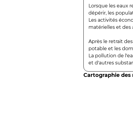
Lorsque les eaux r
dépérir, les popula
Les activités écon
matérielles et des a
Après le retrait d
potable et les do
La pollution de l'
et d'autres substanc
Cartographie des