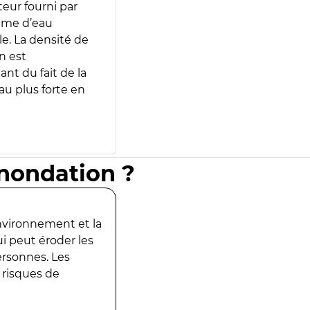
teur fourni par
lume d’eau
e. La densité de
n est
ant du fait de la
u plus forte en
inondation ?
environnement et la
ui peut éroder les
ersonnes. Les
 risques de