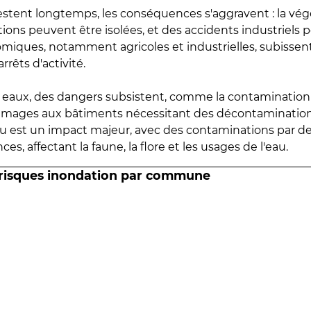
estent longtemps, les conséquences s'aggravent : la vé
tions peuvent être isolées, et des accidents industriels 
omiques, notamment agricoles et industrielles, subissen
rrêts d'activité.
es eaux, des dangers subsistent, comme la contamination
mmages aux bâtiments nécessitant des décontaminations
eau est un impact majeur, avec des contaminations par d
es, affectant la faune, la flore et les usages de l'eau.
 risques inondation par commune