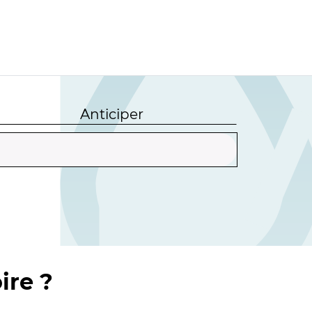
Anticiper
ire ?