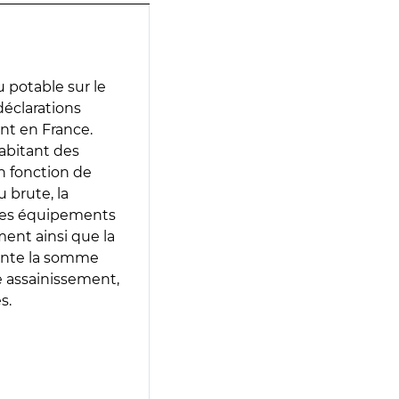
 potable sur le
 déclarations
ent en France.
abitant des
en fonction de
 brute, la
 les équipements
ment ainsi que la
sente la somme
e assainissement,
s.