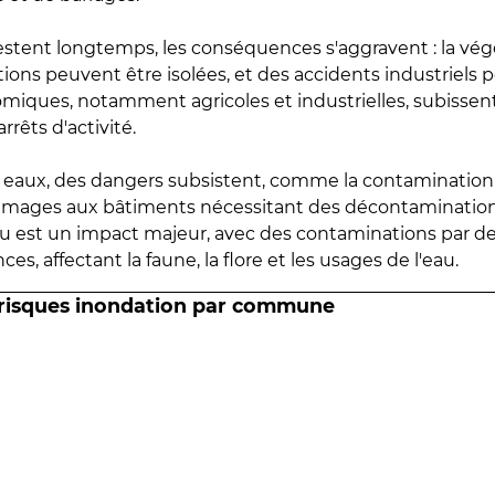
estent longtemps, les conséquences s'aggravent : la vé
tions peuvent être isolées, et des accidents industriels 
omiques, notamment agricoles et industrielles, subissen
rrêts d'activité.
es eaux, des dangers subsistent, comme la contamination
mmages aux bâtiments nécessitant des décontaminations
eau est un impact majeur, avec des contaminations par d
es, affectant la faune, la flore et les usages de l'eau.
 risques inondation par commune