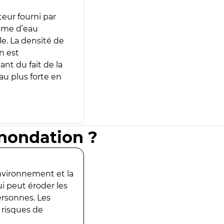
teur fourni par
lume d’eau
e. La densité de
n est
ant du fait de la
u plus forte en
inondation ?
environnement et la
ui peut éroder les
ersonnes. Les
 risques de