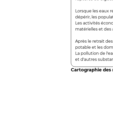
Lorsque les eaux r
dépérir, les popula
Les activités écon
matérielles et des a
Après le retrait d
potable et les do
La pollution de l'
et d'autres substanc
Cartographie des