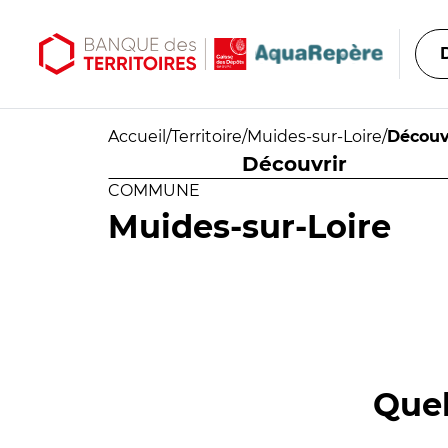
Aller au contenu principal
Aller au menu principal
Accueil
/
Territoire
/
Muides-sur-Loire
/
Découv
Découvrir
COMMUNE
Muides-sur-Loire
Quel