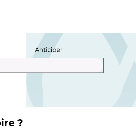
Anticiper
ire ?