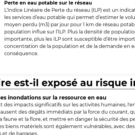
Perte en eau potable sur le réseau
L’Indice Linéaire de Perte du réseau (ILP) est un indica
les services d’eau potable qui permet d’estimer le vo
moyen perdu (m3) par jour pour 1 km de réseau potabl
population influe sur l’ILP. Plus la densité de populatio
importante, plus les ILP sont susceptible d’être import
concentration de la population et de la demande en ea
conséquence.
ire est-il exposé au risque 
s inondations sur la ressource en eau
 des impacts significatifs sur les activités humaines, l'
 causent des dégâts immédiats par la force du courant, q
 faune et la flore, et mettre en danger la sécurité des p
 les biens matériels sont également vulnérables, avec des
 et de barrages.