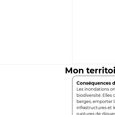
Mon territo
Conséquences de
Les inondations ont
biodiversité. Elles
berges, emporter la
infrastructures et
ruptures de digues