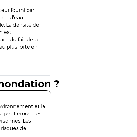
teur fourni par
lume d’eau
e. La densité de
n est
ant du fait de la
u plus forte en
inondation ?
environnement et la
ui peut éroder les
ersonnes. Les
 risques de