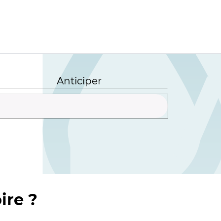
Anticiper
ire ?