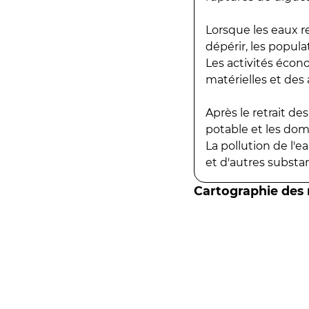
Lorsque les eaux r
dépérir, les popula
Les activités écon
matérielles et des a
Après le retrait d
potable et les do
La pollution de l'
et d'autres substanc
Cartographie des