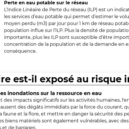
Perte en eau potable sur le réseau
L’Indice Linéaire de Perte du réseau (ILP) est un indica
les services d’eau potable qui permet d’estimer le vo
moyen perdu (m3) par jour pour 1 km de réseau potabl
population influe sur l’ILP. Plus la densité de populatio
importante, plus les ILP sont susceptible d’être import
concentration de la population et de la demande en ea
conséquence.
ire est-il exposé au risque 
s inondations sur la ressource en eau
 des impacts significatifs sur les activités humaines, l'
 causent des dégâts immédiats par la force du courant, q
 faune et la flore, et mettre en danger la sécurité des p
 les biens matériels sont également vulnérables, avec des
 et de barrages.