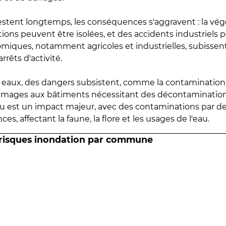
estent longtemps, les conséquences s'aggravent : la vé
tions peuvent être isolées, et des accidents industriels 
omiques, notamment agricoles et industrielles, subissen
rrêts d'activité.
es eaux, des dangers subsistent, comme la contamination
mmages aux bâtiments nécessitant des décontaminations
eau est un impact majeur, avec des contaminations par d
es, affectant la faune, la flore et les usages de l'eau.
 risques inondation par commune