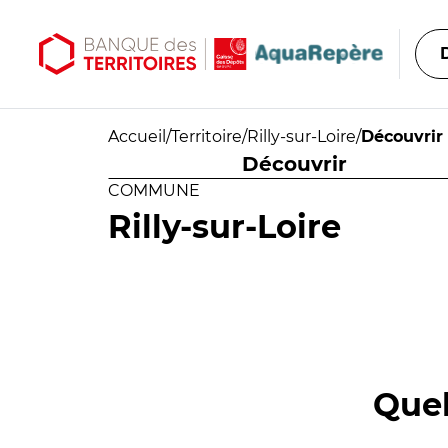
Aller au contenu principal
Aller au menu principal
Accueil
/
Territoire
/
Rilly-sur-Loire
/
Découvrir
Découvrir
COMMUNE
Rilly-sur-Loire
Quel