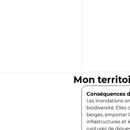
Mon territo
Conséquences de
Les inondations ont
biodiversité. Elles
berges, emporter la
infrastructures et
ruptures de digues