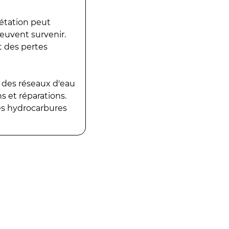
gétation peut
peuvent survenir.
t des pertes
 des réseaux d'eau
 et réparations.
es hydrocarbures