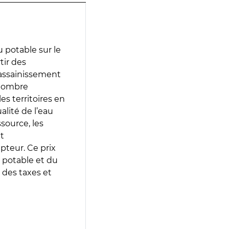
 potable sur le
rtir des
d’assainissement
 nombre
es territoires en
lité de l’eau
source, les
t
epteur. Ce prix
 potable et du
 des taxes et