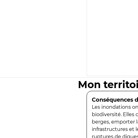
Mon territo
Conséquences de
Les inondations ont
biodiversité. Elles
berges, emporter la
infrastructures et
ruptures de digues