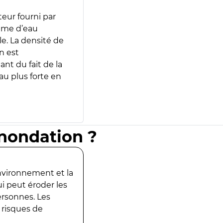
teur fourni par
lume d’eau
e. La densité de
n est
ant du fait de la
u plus forte en
inondation ?
environnement et la
ui peut éroder les
ersonnes. Les
 risques de