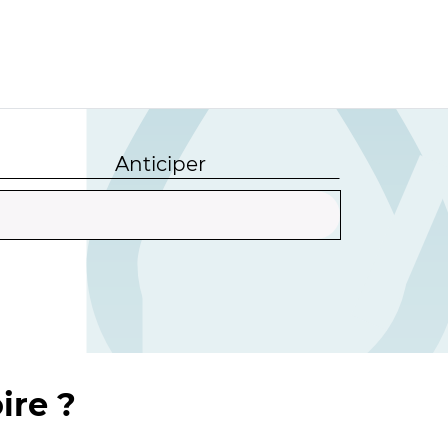
Anticiper
ire ?