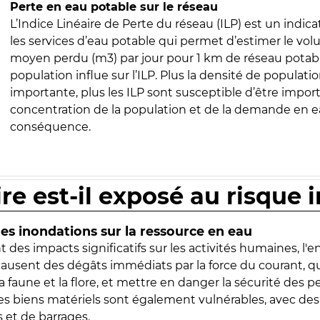
Perte en eau potable sur le réseau
L’Indice Linéaire de Perte du réseau (ILP) est un indica
les services d’eau potable qui permet d’estimer le vo
moyen perdu (m3) par jour pour 1 km de réseau potabl
population influe sur l’ILP. Plus la densité de populatio
importante, plus les ILP sont susceptible d’être import
concentration de la population et de la demande en ea
conséquence.
ire est-il exposé au risque 
s inondations sur la ressource en eau
 des impacts significatifs sur les activités humaines, l'
 causent des dégâts immédiats par la force du courant, q
 faune et la flore, et mettre en danger la sécurité des p
 les biens matériels sont également vulnérables, avec des
 et de barrages.