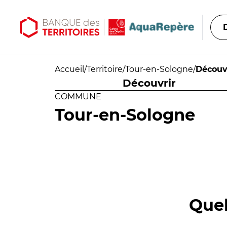
Aller au contenu principal
Aller au menu principal
Accueil
/
Territoire
/
Tour-en-Sologne
/
Découv
Découvrir
COMMUNE
Tour-en-Sologne
Quel