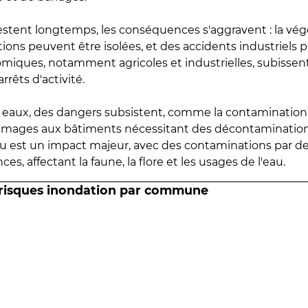
estent longtemps, les conséquences s'aggravent : la vé
tions peuvent être isolées, et des accidents industriels 
omiques, notamment agricoles et industrielles, subissen
rrêts d'activité.
es eaux, des dangers subsistent, comme la contamination
mmages aux bâtiments nécessitant des décontaminations
eau est un impact majeur, avec des contaminations par d
es, affectant la faune, la flore et les usages de l'eau.
 risques inondation par commune