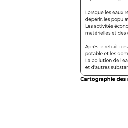
Lorsque les eaux r
dépérir, les popula
Les activités écon
matérielles et des a
Après le retrait d
potable et les do
La pollution de l'
et d'autres substanc
Cartographie des