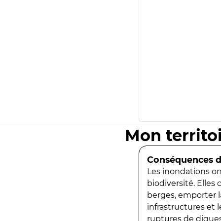
Mon territo
Conséquences de
Les inondations ont
biodiversité. Elles
berges, emporter la
infrastructures et
ruptures de digues