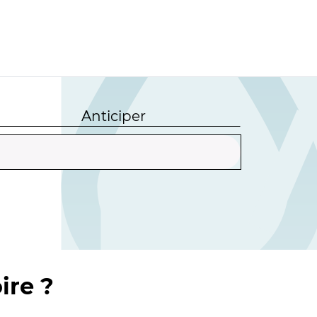
Anticiper
ire ?