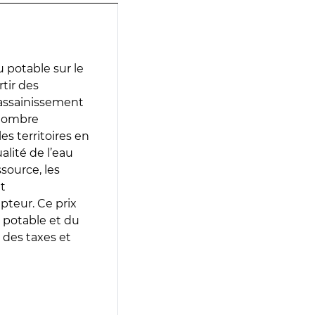
 potable sur le
rtir des
d’assainissement
 nombre
es territoires en
lité de l’eau
source, les
t
epteur. Ce prix
 potable et du
 des taxes et