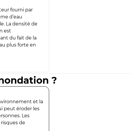
teur fourni par
lume d’eau
e. La densité de
n est
ant du fait de la
u plus forte en
inondation ?
environnement et la
ui peut éroder les
ersonnes. Les
 risques de