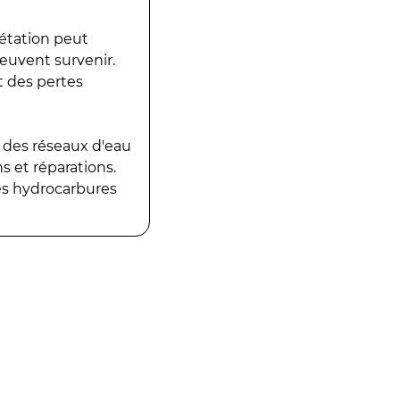
gétation peut
peuvent survenir.
t des pertes
 des réseaux d'eau
 et réparations.
es hydrocarbures