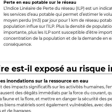
Perte en eau potable sur le réseau
L’Indice Linéaire de Perte du réseau (ILP) est un indica
les services d’eau potable qui permet d’estimer le vo
moyen perdu (m3) par jour pour 1 km de réseau potabl
population influe sur l’ILP. Plus la densité de populatio
importante, plus les ILP sont susceptible d’être import
concentration de la population et de la demande en ea
conséquence.
ire est-il exposé au risque 
s inondations sur la ressource en eau
 des impacts significatifs sur les activités humaines, l'
 causent des dégâts immédiats par la force du courant, q
 faune et la flore, et mettre en danger la sécurité des p
 les biens matériels sont également vulnérables, avec des
 et de barrages.