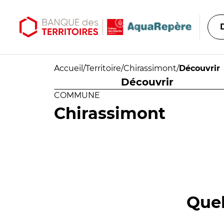
Aller au contenu principal
Aller au menu principal
Accueil
/
Territoire
/
Chirassimont
/
Découvrir
Découvrir
COMMUNE
Chirassimont
Quel