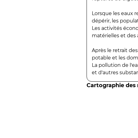
Lorsque les eaux r
dépérir, les popula
Les activités écon
matérielles et des a
Après le retrait d
potable et les do
La pollution de l'
et d'autres substanc
Cartographie des