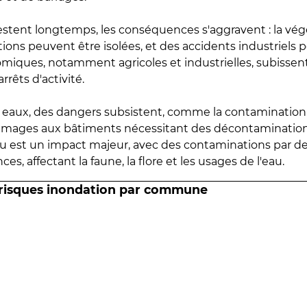
estent longtemps, les conséquences s'aggravent : la vé
tions peuvent être isolées, et des accidents industriels 
omiques, notamment agricoles et industrielles, subissen
rrêts d'activité.
es eaux, des dangers subsistent, comme la contamination
mmages aux bâtiments nécessitant des décontaminations
eau est un impact majeur, avec des contaminations par d
es, affectant la faune, la flore et les usages de l'eau.
 risques inondation par commune