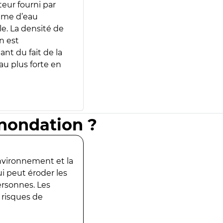
teur fourni par
lume d’eau
e. La densité de
n est
ant du fait de la
u plus forte en
inondation ?
environnement et la
ui peut éroder les
ersonnes. Les
 risques de