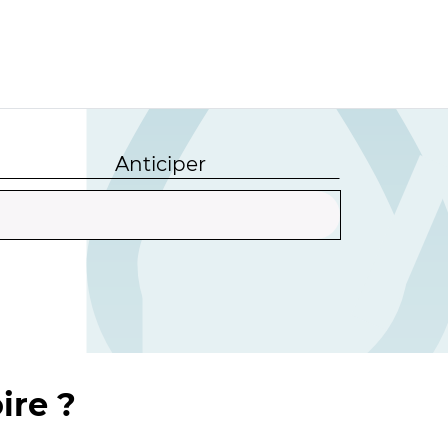
Anticiper
ire ?