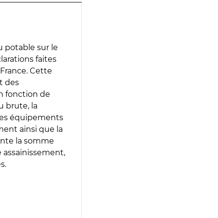
 potable sur le
larations faites
 France. Cette
t des
en fonction de
 brute, la
 les équipements
ment ainsi que la
sente la somme
e assainissement,
s.