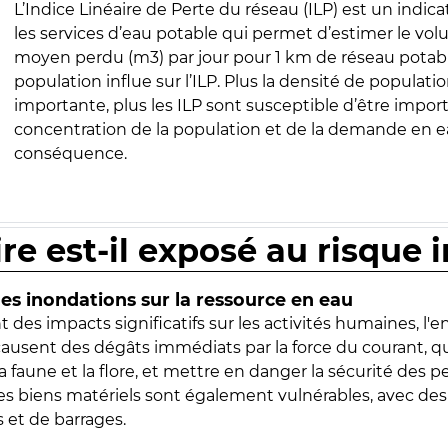
L’Indice Linéaire de Perte du réseau (ILP) est un indica
les services d’eau potable qui permet d’estimer le vo
moyen perdu (m3) par jour pour 1 km de réseau potabl
population influe sur l’ILP. Plus la densité de populatio
importante, plus les ILP sont susceptible d’être import
concentration de la population et de la demande en ea
conséquence.
ire est-il exposé au risque 
s inondations sur la ressource en eau
 des impacts significatifs sur les activités humaines, l'
 causent des dégâts immédiats par la force du courant, q
 faune et la flore, et mettre en danger la sécurité des p
 les biens matériels sont également vulnérables, avec des
 et de barrages.