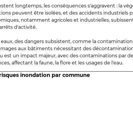
estent longtemps, les conséquences s'aggravent : la vé
tions peuvent être isolées, et des accidents industriels 
omiques, notamment agricoles et industrielles, subissen
rrêts d'activité.
es eaux, des dangers subsistent, comme la contamination
mmages aux bâtiments nécessitant des décontaminations
eau est un impact majeur, avec des contaminations par d
es, affectant la faune, la flore et les usages de l'eau.
 risques inondation par commune