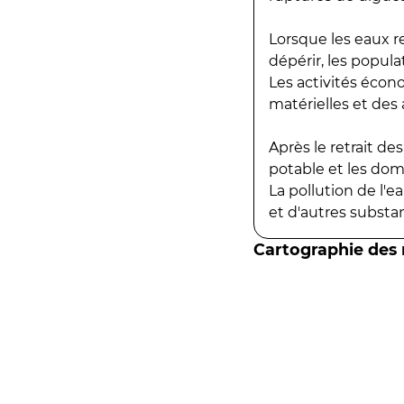
Lorsque les eaux r
dépérir, les popula
Les activités écon
matérielles et des a
Après le retrait d
potable et les do
La pollution de l'
et d'autres substanc
Cartographie des