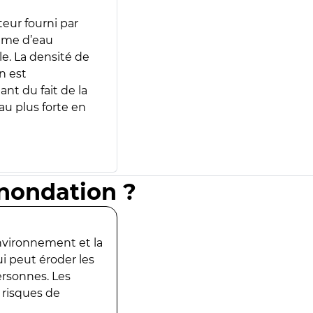
teur fourni par
lume d’eau
e. La densité de
n est
ant du fait de la
u plus forte en
inondation ?
environnement et la
ui peut éroder les
ersonnes. Les
 risques de