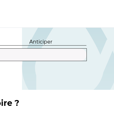
Anticiper
ire ?