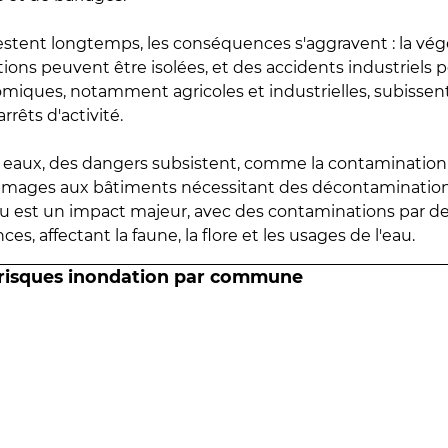
estent longtemps, les conséquences s'aggravent : la vé
tions peuvent être isolées, et des accidents industriels 
omiques, notamment agricoles et industrielles, subissen
rrêts d'activité.
es eaux, des dangers subsistent, comme la contamination
mmages aux bâtiments nécessitant des décontaminations
eau est un impact majeur, avec des contaminations par d
es, affectant la faune, la flore et les usages de l'eau.
 risques inondation par commune