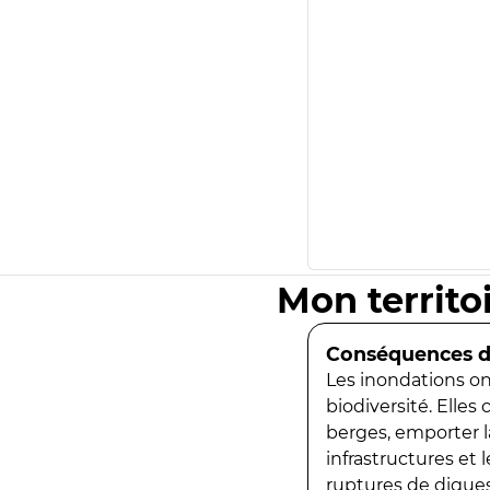
Mon territo
Conséquences de
Les inondations ont
biodiversité. Elles
berges, emporter la
infrastructures et
ruptures de digues