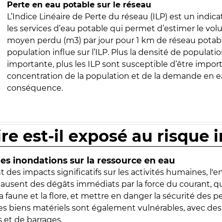
Perte en eau potable sur le réseau
L’Indice Linéaire de Perte du réseau (ILP) est un indica
les services d’eau potable qui permet d’estimer le vo
moyen perdu (m3) par jour pour 1 km de réseau potabl
population influe sur l’ILP. Plus la densité de populatio
importante, plus les ILP sont susceptible d’être import
concentration de la population et de la demande en ea
conséquence.
ire est-il exposé au risque 
s inondations sur la ressource en eau
 des impacts significatifs sur les activités humaines, l'
 causent des dégâts immédiats par la force du courant, q
 faune et la flore, et mettre en danger la sécurité des p
 les biens matériels sont également vulnérables, avec des
 et de barrages.