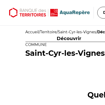
Aller au contenu principal
Aller au menu principal
Accueil
/
Territoire
/
Saint-Cyr-les-Vignes
/
Déc
Découvrir
COMMUNE
Saint-Cyr-les-Vignes
Quel