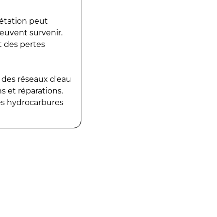
gétation peut
peuvent survenir.
t des pertes
 des réseaux d'eau
 et réparations.
es hydrocarbures