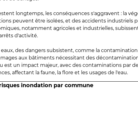
estent longtemps, les conséquences s'aggravent : la vé
tions peuvent être isolées, et des accidents industriels 
omiques, notamment agricoles et industrielles, subissen
rrêts d'activité.
es eaux, des dangers subsistent, comme la contamination
mmages aux bâtiments nécessitant des décontaminations
eau est un impact majeur, avec des contaminations par d
es, affectant la faune, la flore et les usages de l'eau.
 risques inondation par commune