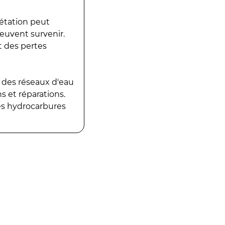
gétation peut
peuvent survenir.
t des pertes
 des réseaux d'eau
 et réparations.
es hydrocarbures