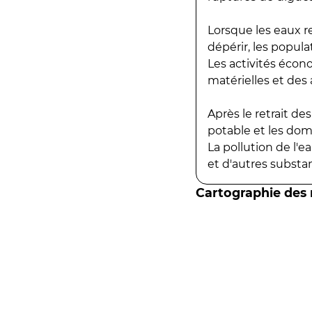
Lorsque les eaux r
dépérir, les popula
Les activités écon
matérielles et des a
Après le retrait d
potable et les do
La pollution de l'
et d'autres substanc
Cartographie des