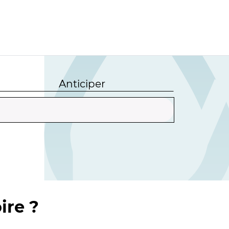
Anticiper
ire ?