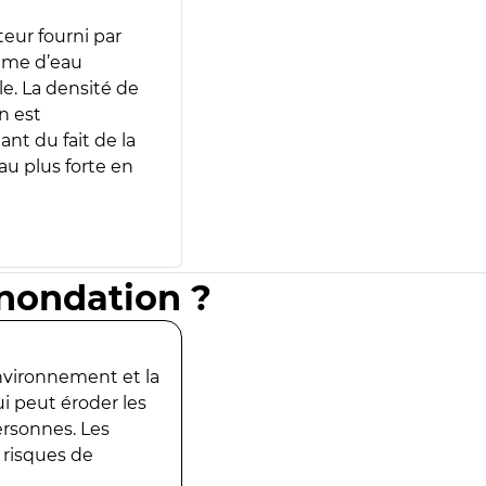
teur fourni par
lume d’eau
e. La densité de
n est
ant du fait de la
u plus forte en
inondation ?
environnement et la
ui peut éroder les
ersonnes. Les
 risques de