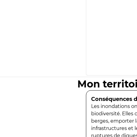
Mon territo
Conséquences de
Les inondations ont
biodiversité. Elles
berges, emporter la
infrastructures et
ruptures de digues