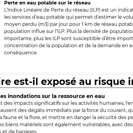
Perte en eau potable sur le réseau
L’Indice Linéaire de Perte du réseau (ILP) est un indica
les services d’eau potable qui permet d’estimer le vo
moyen perdu (m3) par jour pour 1 km de réseau potabl
population influe sur l’ILP. Plus la densité de populatio
importante, plus les ILP sont susceptible d’être import
concentration de la population et de la demande en ea
conséquence.
ire est-il exposé au risque 
s inondations sur la ressource en eau
 des impacts significatifs sur les activités humaines, l'
 causent des dégâts immédiats par la force du courant, q
 faune et la flore, et mettre en danger la sécurité des p
 les biens matériels sont également vulnérables, avec des
 et de barrages.