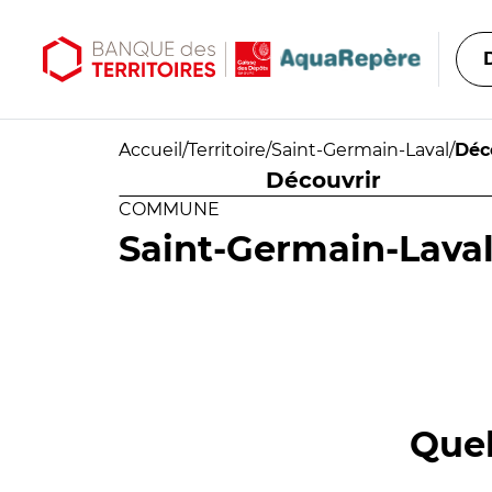
Aller au contenu principal
Aller au menu principal
Accueil
/
Territoire
/
Saint-Germain-Laval
/
Déc
Découvrir
COMMUNE
Saint-Germain-Lava
Quel