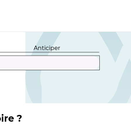
Anticiper
ire ?