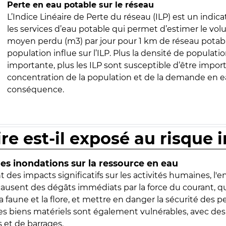
Perte en eau potable sur le réseau
L’Indice Linéaire de Perte du réseau (ILP) est un indica
les services d’eau potable qui permet d’estimer le vo
moyen perdu (m3) par jour pour 1 km de réseau potabl
population influe sur l’ILP. Plus la densité de populatio
importante, plus les ILP sont susceptible d’être import
concentration de la population et de la demande en ea
conséquence.
ire est-il exposé au risque 
s inondations sur la ressource en eau
 des impacts significatifs sur les activités humaines, l'
 causent des dégâts immédiats par la force du courant, q
 faune et la flore, et mettre en danger la sécurité des p
 les biens matériels sont également vulnérables, avec des
 et de barrages.