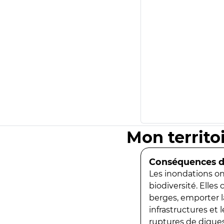
Mon territo
Conséquences de
Les inondations ont
biodiversité. Elles
berges, emporter la
infrastructures et
ruptures de digues