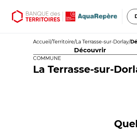
Aller au contenu principal
Aller au menu principal
Accueil
/
Territoire
/
La Terrasse-sur-Dorlay
/
Dé
Découvrir
COMMUNE
La Terrasse-sur-Dorl
Quel