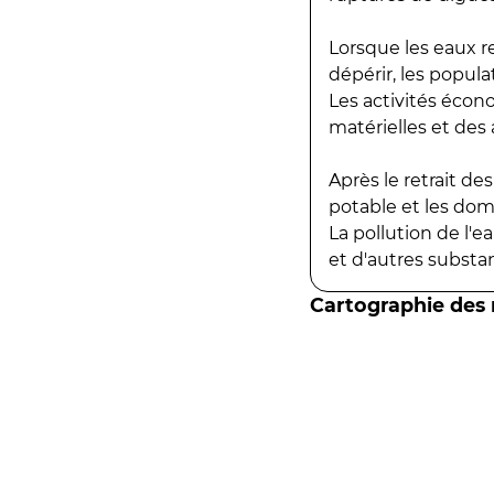
Lorsque les eaux r
dépérir, les popula
Les activités écon
matérielles et des a
Après le retrait d
potable et les do
La pollution de l'
et d'autres substanc
Cartographie des