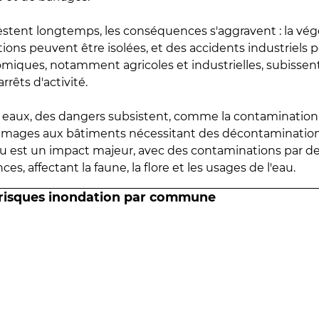
estent longtemps, les conséquences s'aggravent : la vé
tions peuvent être isolées, et des accidents industriels 
omiques, notamment agricoles et industrielles, subissen
rrêts d'activité.
es eaux, des dangers subsistent, comme la contamination
mmages aux bâtiments nécessitant des décontaminations
eau est un impact majeur, avec des contaminations par d
es, affectant la faune, la flore et les usages de l'eau.
 risques inondation par commune