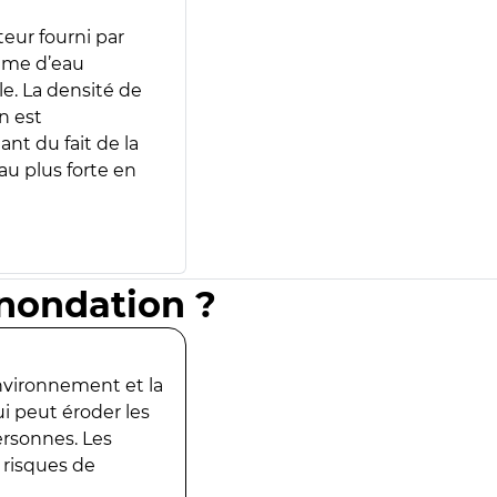
teur fourni par
lume d’eau
e. La densité de
n est
ant du fait de la
u plus forte en
inondation ?
environnement et la
ui peut éroder les
ersonnes. Les
 risques de