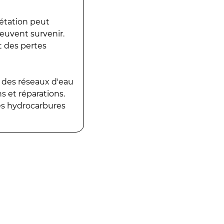
gétation peut
peuvent survenir.
t des pertes
 des réseaux d'eau
 et réparations.
es hydrocarbures