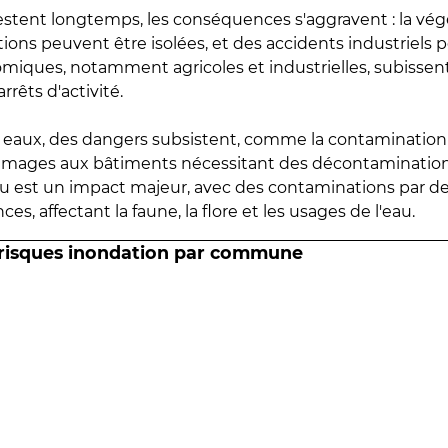
estent longtemps, les conséquences s'aggravent : la vé
tions peuvent être isolées, et des accidents industriels 
omiques, notamment agricoles et industrielles, subissen
rrêts d'activité.
es eaux, des dangers subsistent, comme la contamination
mmages aux bâtiments nécessitant des décontaminations
eau est un impact majeur, avec des contaminations par d
es, affectant la faune, la flore et les usages de l'eau.
 risques inondation par commune