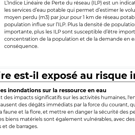
L’Indice Linéaire de Perte du réseau (ILP) est un indica
les services d’eau potable qui permet d’estimer le vo
moyen perdu (m3) par jour pour 1 km de réseau potabl
population influe sur l’ILP. Plus la densité de populatio
importante, plus les ILP sont susceptible d’être import
concentration de la population et de la demande en ea
conséquence.
ire est-il exposé au risque 
s inondations sur la ressource en eau
 des impacts significatifs sur les activités humaines, l'
 causent des dégâts immédiats par la force du courant, q
 faune et la flore, et mettre en danger la sécurité des p
 les biens matériels sont également vulnérables, avec des
 et de barrages.