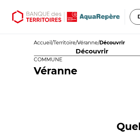
Aller au contenu principal
Aller au menu principal
Accueil
/
Territoire
/
Véranne
/
Découvrir
Découvrir
COMMUNE
Véranne
Quel