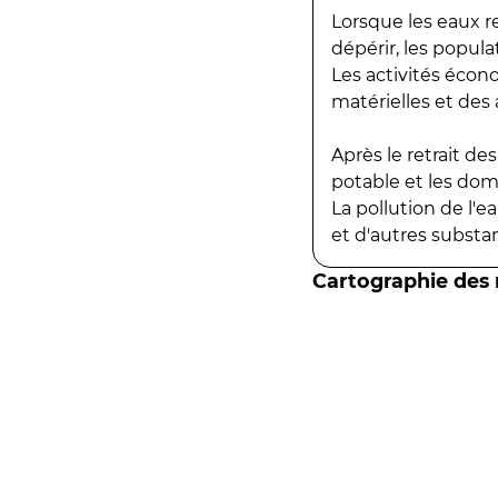
Lorsque les eaux r
dépérir, les popula
Les activités écon
matérielles et des a
Après le retrait d
potable et les do
La pollution de l'
et d'autres substanc
Cartographie des