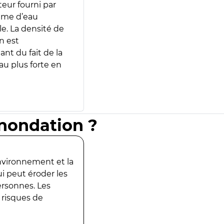
teur fourni par
lume d’eau
e. La densité de
n est
ant du fait de la
u plus forte en
inondation ?
environnement et la
ui peut éroder les
ersonnes. Les
 risques de