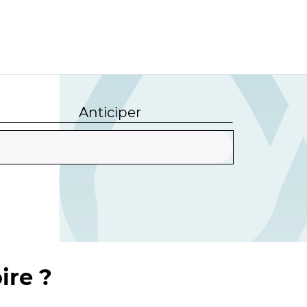
Anticiper
ire ?