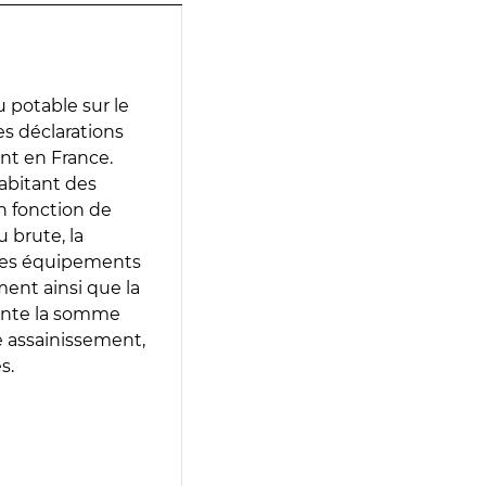
 potable sur le
des déclarations
ent en France.
abitant des
en fonction de
 brute, la
 les équipements
ment ainsi que la
sente la somme
e assainissement,
s.